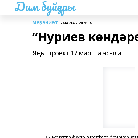
Дим буйҙары
МӘҘӘНИӘТ
2 МАРТА 2020, 15:05
“Нуриев көндәре
Яңы проект 17 мартта асыла.
17 мартта Өфөлә, мәшһүр бейеүсе Р