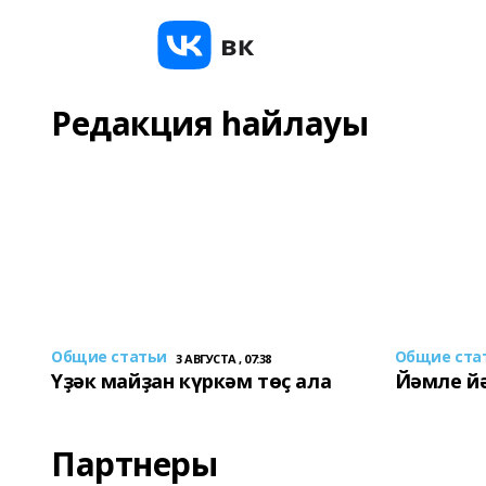
Редакция һайлауы
Общие статьи
Общие ста
3 АВГУСТА , 07:38
Үҙәк майҙан күркәм төҫ ала
Йәмле й
Партнеры