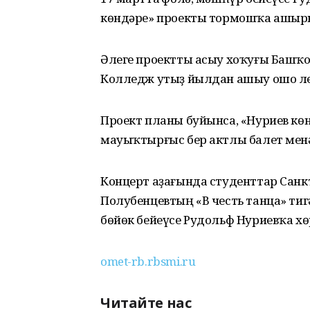
көндәре» проекты тормошҡа ашыр
Әлеге проектты асыу хоҡуғы Башҡо
Колледж утыҙ йылдан ашыу ошо лег
Проект планы буйынса, «Нуриев кө
мауыҡтырғыс бер актлы балет мен
Концерт аҙағында студенттар Санк
Полубенцевтың «В честь танца» тиг
бөйөк бейеүсе Рудольф Нуриевҡа х
omet-rb.rbsmi.ru
Читайте нас