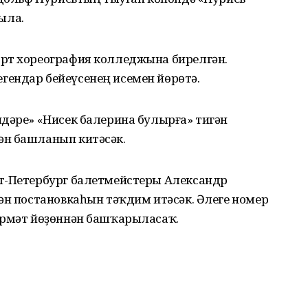
ыла.
рт хореография колледжына бирелгән.
ендар бейеүсенең исемен йөрөтә.
ндәре» «Нисек балерина булырға» тигән
ән башланып китәсәк.
т-Петербург балетмейстеры Александр
ән постановкаһын тәҡдим итәсәк. Әлеге номер
өрмәт йөҙөннән башҡарыласаҡ.