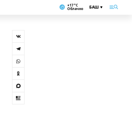
+17 °С
Облачно