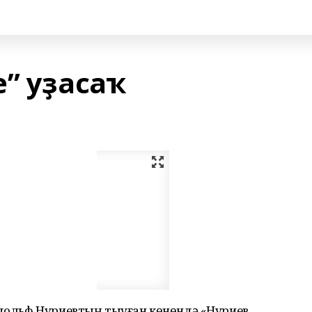
” уҙасаҡ
удольф Нуриевтың тыуған көнөндә «Нуриев