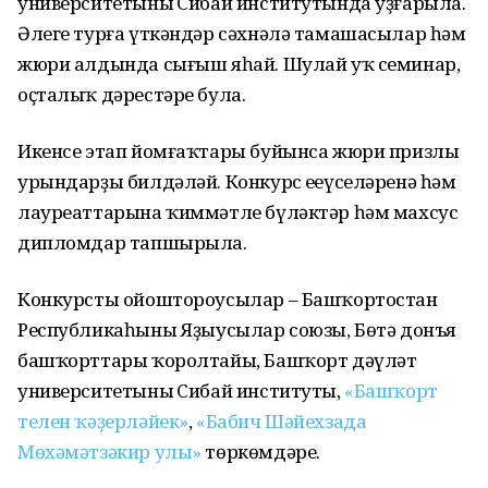
университетының Сибай институтында уҙғарыла.
Әлеге турға үткәндәр сәхнәлә тамашасылар һәм
жюри алдында сығыш яһай. Шулай уҡ семинар,
оҫталыҡ дәрестәре була.
Икенсе этап йомғаҡтары буйынса жюри призлы
урындарҙы билдәләй. Конкурс еңеүселәренә һәм
лауреаттарына ҡиммәтле бүләктәр һәм махсус
дипломдар тапшырыла.
Конкурсты ойоштороусылар – Башҡортостан
Республикаһының Яҙыусылар союзы, Бөтә донъя
башҡорттары ҡоролтайы, Башҡорт дәүләт
университетының Сибай институты,
«Башҡорт
телен ҡәҙерләйек»
,
«Бабич Шәйехзада
Мөхәмәтзәкир улы»
төркөмдәре.