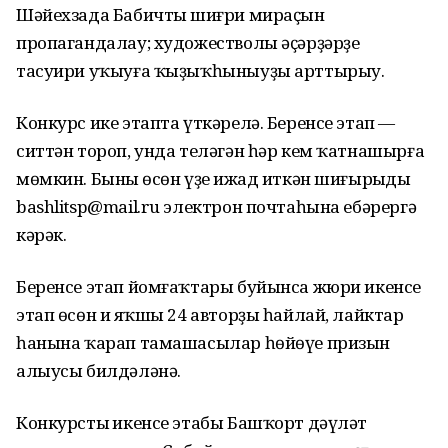
Шәйехзада Бабичтың шиғри мираҫын
пропагандалау; художестволы әҫәрҙәрҙе
тасуири уҡыуға ҡыҙыҡһыныуҙы арттырыу.
Конкурс ике этапта үткәрелә. Беренсе этап —
ситтән тороп, унда теләгән һәр кем ҡатнашырға
мөмкин. Бының өсөн үҙең ижад иткән шиғырыңды
bashlitsp@mail.ru электрон почтаһына ебәрергә
кәрәк.
Беренсе этап йомғаҡтары буйынса жюри икенсе
этап өсөн иң яҡшы 24 авторҙы һайлай, лайктар
һанына ҡарап тамашасылар һөйөүе призын
алыусы билдәләнә.
Конкурстың икенсе этабы Башҡорт дәүләт