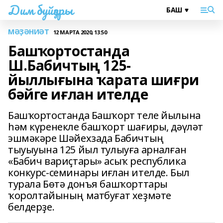
Дим буйҙары
МӘҘӘНИӘТ
12 МАРТА 2020, 13:50
Башҡортостанда
Ш.Бабичтың 125-
йыллығына ҡарата шиғри
бәйге иғлан ителде
Башҡортостанда Башҡорт теле йылына
һәм күренекле башҡорт шағиры, дәүләт
эшмәкәре Шәйехзада Бабичтың
тыуыуына 125 йыл тулыуға арналған
«Бабич вариҫтары» асыҡ республика
конкурс-семинары иғлан ителде. Был
турала Бөтә донъя башҡорттары
ҡоролтайының матбуғат хеҙмәте
белдерҙе.