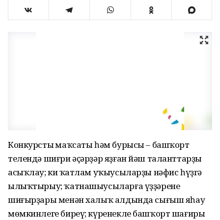
Конкурстың маҡсаты һәм бурысы – башҡорт
телендә шиғри әҫәрҙәр яҙған йәш таланттарҙы
асыҡлау; киң ҡатлам уҡыусыларҙы нәфис һүҙгә
ылыҡтырыу; ҡатнашыусыларға үҙҙәренең
шиғырҙары менән халыҡ алдында сығыш яһау
мөмкинлеге биреү; күренекле башҡорт шағиры