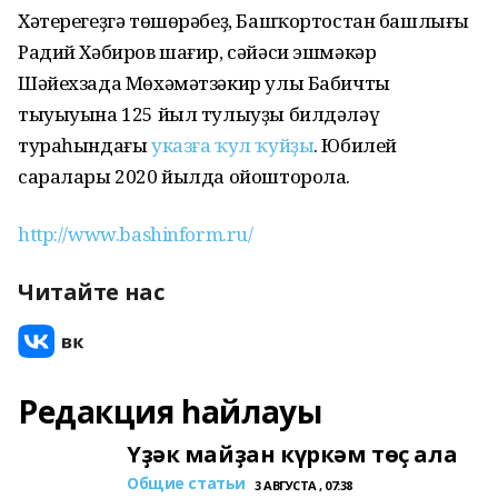
Хәтерегеҙгә төшөрәбеҙ, Башҡортостан башлығы
Радий Хәбиров шағир, сәйәси эшмәкәр
Шәйехзада Мөхәмәтзәкир улы Бабичтың
тыуыуына 125 йыл тулыуҙы билдәләү
тураһындағы
указға ҡул ҡуйҙы
. Юбилей
саралары 2020 йылда ойошторола.
http://www.bashinform.ru/
Читайте нас
Редакция һайлауы
Үҙәк майҙан күркәм төҫ ала
Общие статьи
3 АВГУСТА , 07:38