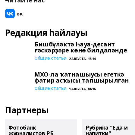
Читайте нас
Редакция һайлауы
Бишбүләктә Һауа-десант
ғәскәрҙәре көнө билдәләнде
Общие статьи
2 АВГУСТА , 15:14
МХО-ла ҡатнашыусы егеткә
фатир асҡысы тапшырылған
Общие статьи
1 АВГУСТА , 06:16
Партнеры
Фотобанк
Рубрика "Еда и
журналистов РБ
напитки"