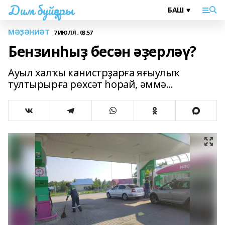
Дим буйҙары
МӘҘӘНИӘТ
7 ИЮЛЯ , 03:57
Бензинһыҙ бесән әҙерләү?
Ауыл халҡы канистрҙарға яғыулыҡ
тултырырға рөхсәт һорай, әммә...