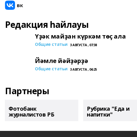
Редакция һайлауы
Үҙәк майҙан күркәм төҫ ала
Общие статьи
3 АВГУСТА , 07:38
Йәмле йәйҙәрҙә
Общие статьи
3 АВГУСТА , 06:25
Партнеры
Фотобанк
Рубрика "Еда и
журналистов РБ
напитки"