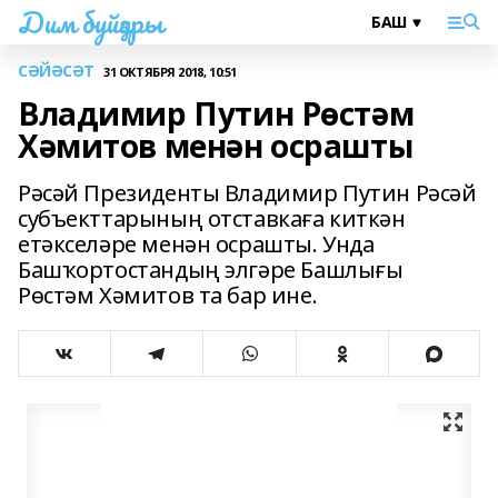
Дим буйҙары
СӘЙӘСӘТ
31 ОКТЯБРЯ 2018, 10:51
Владимир Путин Рөстәм
Хәмитов менән осрашты
Рәсәй Президенты Владимир Путин Рәсәй
субъекттарының отставкаға киткән
етәкселәре менән осрашты. Унда
Башҡортостандың элгәре Башлығы
Рөстәм Хәмитов та бар ине.