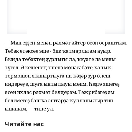
— Мин һеҙҙең менән рәхмәт әйтер өсөн осраштым.
Төбәк етәксеһе эше - бик ҡатмарлы һәм ауыр.
Бында төбәктең ҙурлығы ла, ҡеүәте лә мөһим
түгел. Ә кешенең эшенә мөнәсәбәте, халыҡ
тормошон яҡшыртыуға ни ҡәҙәр ҙур өлеш
индереүе, шуға ынтылыуы мөһим. Һеҙгә эшегеҙ
өсөн ихлас рәхмәт белдерәм. Тәҗрибәгеҙ һәм
белемегеҙ башҡа эштәрҙә ҡулланылыр тип
ышанам, — тине ул.
Читайте нас