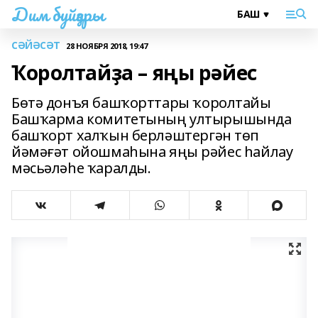
Дим буйҙары
СӘЙӘСӘТ
28 НОЯБРЯ 2018, 19:47
Ҡоролтайҙа – яңы рәйес
Бөтә донъя башҡорттары ҡоролтайы
Башҡарма комитетының ултырышында
башҡорт халҡын берләштергән төп
йәмәғәт ойошмаһына яңы рәйес һайлау
мәсьәләһе ҡаралды.