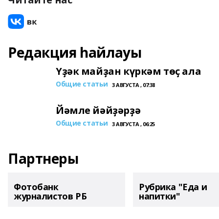
Редакция һайлауы
Үҙәк майҙан күркәм төҫ ала
Общие статьи
3 АВГУСТА , 07:38
Йәмле йәйҙәрҙә
Общие статьи
3 АВГУСТА , 06:25
Партнеры
Фотобанк
Рубрика "Еда и
журналистов РБ
напитки"