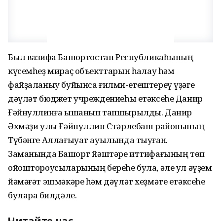
Был вазифа Башҡортостан Республикаһының
күсемһеҙ мираҫ объекттарын һаҡлау һәм
файҙаланыу буйынса ғилми-етештереү үҙәге
дәүләт бюджет учреждениеһы етәксеһе Данир
Ғәйнуллинға ышанып тапшырылды. Данир
Әхмәҙи улы Ғәйнуллин Стәрлебаш районының
Түбәнге Аллағыуат ауылында тыуған.
Заманында Башҡорт йәштәре иттифағының төп
ойоштороусыларының береһе була, әле ул әүҙем
йәмәғәт эшмәкәре һәм дәүләт хеҙмәте етәксеһе
булараҡ билдәле.
Читайте нас