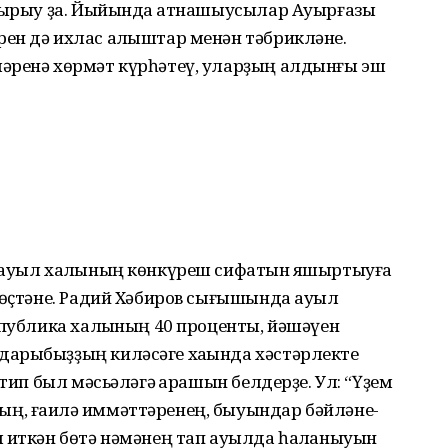
аҡырыу ҙа. Йыйында ҡатнашыусылар Ауырғазы
ен дә ихлас алҡыштар менән тәбрикләне.
әренә хөрмәт күрһәтеү, уларҙың алдынғы эш
 ауыл халҡының көнкүреш сифатын яҡшыртыуға
 өҫтәне. Радий Хәбиров сығышында ауыл
спублика халҡының 40 проценты, йәшәүен
арыбыҙҙың киләсәге хаҡында хәстәрлекте
 тип был мәсьәләгә ҡарашын белдерҙе. Ул: “Үҙем
ң, ғаилә ҡиммәттәренең, быуындар бәйләне­
л иткән бөтә нәмәнең тап ауылда һаҡланыуын