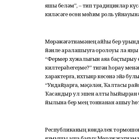
яҡшы беләм”, – тип традициялар к
киләсәге өсөн мөһим роль уйнауын
Мөрәжәғәтнамәнең ҡайһы бер урынд
йәнле аралашыуға ҡоролоуы ла яңы 
“Фермер хужалығын аяҡҡа баҫтырыу 
килтерәһегеҙме?” тигән һорау менән
характерға, ихтыяр көсөнә эйә булыу
“Ундайҙарға, мәҫәлән, Ҡалтасы ра
Ҡасандыр ул эшен алты һыйырҙан б
йылына бер мең тоннанан ашыу һөт 
Республиканың көндәлек тормошона
яҙмышы аша бағыу Мөрә­жәғәтнамән