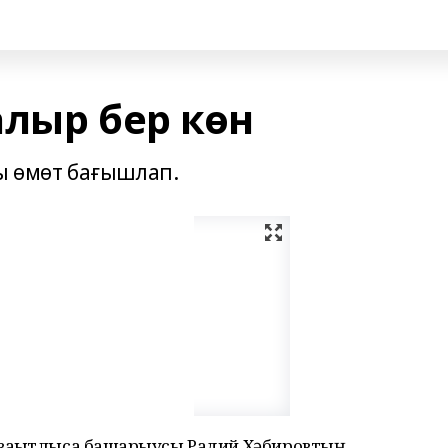
алыр бер көн
ты өмөт бағышлап.
ваҡытлыса башҡарыусы Радий Хәбировтың