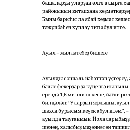
башҡаларҙы уларҙан өлгө алырға с
районының китапхана хеҙмәткәрҙәр
Быны барыһы ла ябай хеҙмәт кешел
тәжрибәһен хуплау тип ҡабул итте.
Ауыл – милләтебеҙ бишеге
Ауылды социаль йәһәттән үҫтереү,
бәйле фекерҙәр ҙә күңелгә йылылыҡ
ерендә 1,6 миллион кеше, йәғни ре
билдәләп: “Уларҙың яҙмышы, ауылд
шәхси бурысым кеүек ҡабул итәм”, –
ауылда тыуғанмын. Йолаларыбыҙҙы
шенең, халҡыбыҙ мәҙәниәтен тәшки