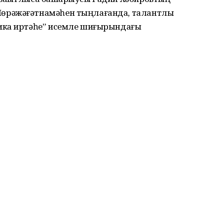
өрәжәғәтнамәһен тыңлағанда, талантлы
ика иртәһе” исемле шиғырындағы