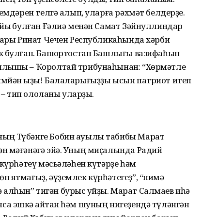
емдәрен телгә алып, уларға рәхмәт белдерҙе.
айыҡ булған Ғәлиә менән Самат Зәйнуллиндар
лдары Ринат Чечен Республикаһында хәрби
к булған. Башҡортостан Башлығы вазифаһын
ылышы – Ҡоролтай трибунаһынан: “Хөрмәтле
мйән ҡыҙы! Балаларығыҙҙы ысын патриот итеп
” – тип ололаны уларҙы.
ның Түбәнге Бобин ауылы табибы Марат
н мәғәнәгә эйә. Уның миҫалында Радий
 күрһәтеү мәсьәләһен күтәрҙе һәм
п ятмағыҙ, әүҙемлек күрһәтегеҙ”, “нимә
ә ҡалһын” тигән бурыс ҡуйҙы. Марат Салмаев иһә
а эшкә ҡайтҡан һәм шуның нигеҙендә түләнгән