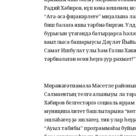
Радий Хәбиров, күп кенә кешенең ис
“Ата-әсә фиҙакәрлеге” миҙалына л
биш балаға яҡшы тәрбиә биргән. У
бурысын үтәгәндә батырҙарса һәлә
ваҡытлыса башҡарыусы Дәүләт Йый
Самат Ишбулат улы һәм Ғәлиә Хәки
тәрбиәләгән өсөн һеҙгә ҙур рәхмәт!
Мөрәжәғәтнамәлә Мәсетле райо­ны
Салмаевтың телгә алыныуы ла тәрә
Хәбиров белгестәргә социаль ярҙам
муниципалитет башлыҡта­рына “көтө
эшләһәгеҙ ҙә эшләгеҙ, тик улар һеҙҙ
“Ауыл табибы” программаһы буйынс