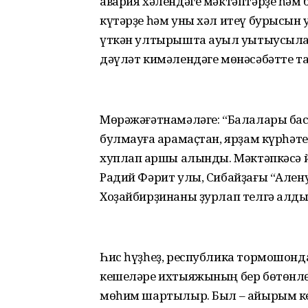
авария хәлендәге мәктәптәрҙе һәм 
күтәрҙе һәм уны хәл итеү бурысын
үткән ултырышта ауыл уҡытыусыла
дәүләт кимәлендәге мөнәсәбәтте та
Мөрәжәғәтнамәләге: “Балалары баҡс
булмауға ҡарамаҫтан, ярҙам күрһәте
хуплап ҡаршы алынды. Мәктәпкәсә
Радий Фәрит улы, Сибайҙағы “Алену
Хоҙайбирҙинаны ҙурлап телгә алды
Һис һүҙһеҙ, республика тормошон­
кешеләре ихтыяжының бер бөтөнл
мөһим шартылыр. Был – айырым ке