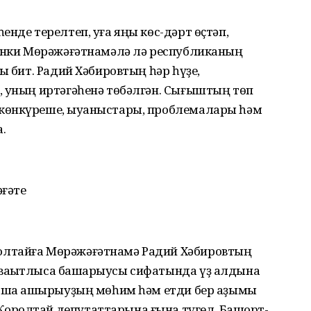
нде терелтеп, уға яңы көс-дәрт өҫтәп,
сөнки Мөрәжәғәтнамәлә лә республиканың
ы бит. Радий Хәбировтың һәр һүҙе,
, уның иртәгәһенә төбәлгән. Сығыштың төп
көнкүреше, ҡыуаныстары, проблемалары һәм
.
әғәте
олтайға Мөрәжәғәтнамә Радий Хәбировтың
ваҡытлыса башҡарыусы сифатында үҙ алдына
мошҡа ашырыуҙың мөһим һәм етди бер аҙымы
ролтай депутаттарына ғына түгел, Башҡорт­