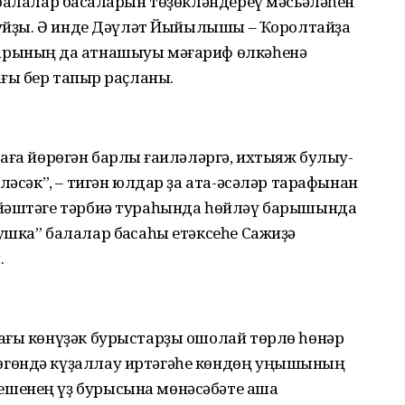
балалар баҡсаларын төҙөкләндереү мәсьәләһен
 ҡуйҙы. Ә инде Дәүләт Йыйылышы – Ҡоролтайҙа
рының да ҡатнашыуы мәғариф өлкәһенә
ғы бер тапҡыр раҫланы.
аға йөрөгән барлыҡ ғаиләләргә, ихтыяж булыу-
ләсәк”, – тигән юлдар ҙа ата-әсәләр тарафынан
 йәштәге тәрбиә тураһында һөйләү барышында
шка” балалар баҡсаһы етәксеһе Сажиҙә
.
дағы көнүҙәк бурыстарҙы ошолай төрлө һөнәр
өгөндә күҙаллау иртәгәһе көндөң уңышының
шенең үҙ бурысына мөнәсәбәте аша