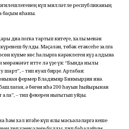
үсәгилешлегенең күп милләтле республиканың
а баҫым яһаны.
ары диалогка тартып китеүе, халыҡ менән
күренеш булды. Мәҫәлән, төбәк етәксеһе залға
өсөн күпме көс һалырға кәрәклеген күҙ алдына
 мөрәжәғәт итте лә үҙе үк: “Бында ныҡлы
 шарт”, – тип яуап бирҙе. Артабан:
йонынан фермер Владимир Бикмырҙин инә.
ашлаған, ә бөгөн иһә 200 һауын һыйырынан
ала”, – тип фекерен нығытып ҡуйҙы.
 һәм хәл итәһе күп яҡлы мәсьәләләргә кеше
ең төп үҙенсәлеге булды, тип баһалайым.