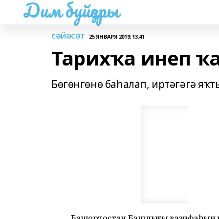
Дим буйҙары
СӘЙӘСӘТ
25 ЯНВАРЯ 2019, 13:41
Тарихҡа инеп ҡ
Бөгөнгөнө баһалап, иртәгәгә яҡ
Башҡортостан Башлығы вазифаһын 