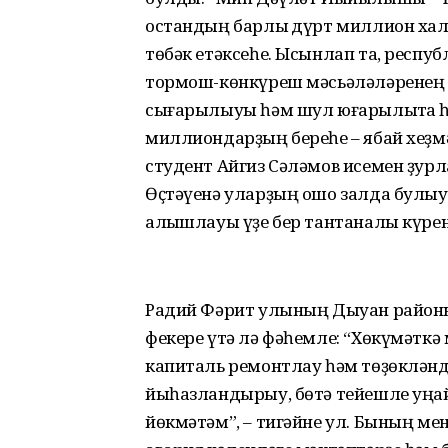
остандың барлыҡ дүрт миллион халҡ
төбәк етәксеһе. Ысынлап та, респ
тормош-көнкүреш мәсьәләләрене
сығарылыуы һәм шул юғарылыҡта һ
миллиондарҙың береһе – ябай хеҙм
студент Айгиз Сәләмов исемен ҙур
Өҫтәүенә уларҙың ошо залда булыу
алҡышлауы үҙе бер тантаналы күре
Радий Фәрит улының Дыуан районы
фекере үтә лә фәһемле: “Хөкүмәткә
капиталь ремонтлау һәм төҙөкләнд
йыһазландырыу, бөтә тейешле уңай
йөкмәтәм”, – тигәйне ул. Бының мен