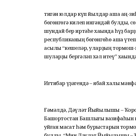
тигән юлдар күп йылдар аша аң-зиһе
бөгөнгөгә килеп ингәндәй булды, 
шундай бер иртәһе хаҡында һүҙ барҙ
республиканың бөгөнгөһө аша үтеп
асылы “кешеләр, уларҙың тормош-
шуларҙы бергәләп хәл итеү” хаҡында
Иғтибар үҙәгендә – ябай халыҡ мәнф
Ғәмәлдә, Дәүләт Йыйылышы – Ҡор
Башҡортостан Башлығы вазифаһын 
ҡуйған маҡсат һәм бурыстарын тор
булды. “Мин Дәүләт Йыйылышы – Ҡо