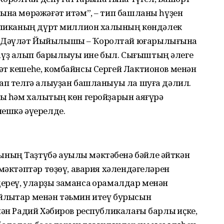
ына мөрәжәғәт итәм”, – тип башланы һүҙен
убликаның дүрт миллион халҡының көндәлек
ң Дәүләт Йыйылышы – Ҡоролтай юғарылығына
үҙ алып барылыуы ине был. Сығыштың әлеге
әт кешеһе, комбайнсы Сергей Лактионов менән
лап телгә алыуҙан башланыуы ла шуға дәлил.
ы һәм халыҡтың көн геройҙарын аяғүрә
нешкә әүерелде.
ның Таҙтүбә ауылы мәктәбенә бәйле әйткән
 мәктәптәр төҙөү, авария хәлендәгеләрен
ереү, уларҙы заманса ҡорамалдар менән
лыҡтар менән тәьмин итеү бурысын
ән Радий Хәбиров респуб­ликалағы барлыҡ иҫке,