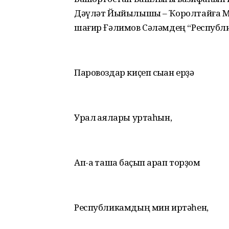
Дәүләт Йыйылышы – Ҡоролтайға М
шағир Ғәлимов Сәләмдең “Республ
Паровоздар киҫеп сыҡҡан ерҙә
Урал ҡаялары уртаһын,
Ап-аҡ ташҡа баҫып ҡарап торҙом
Республикамдың мин иртәһен,