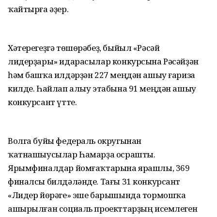
ҡайтырға әҙер.
Хәтерегеҙгә төшөрәбеҙ, быйыл «Рәсәй
лидерҙары» идарасылар конкурсына Рәсәйҙән
һәм башҡа илдәрҙән 227 меңдән ашыу ғариза
килде. Һайлап алыу этабына 91 меңдән ашыу
конкурсант үтте.
Волга буйы федераль округынан
ҡатнашыусылар Һамарҙа осрашты.
Ярымфиналдар йомғаҡтарына ярашлы, 369
финалсы билдәләнде. Тағы 31 конкурсант
«Лидер йөрәге» эше барышында тормошҡа
ашырылған социаль проекттарҙың исемлеген