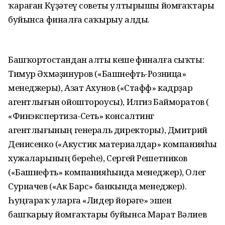
ҡараған Күҙәтеү советы ултырышы йомғаҡтары
буйынса финалға саҡырыу алды.
Башҡортостандан алты кеше финалға сыҡты:
Тимур Әхмәҙинуров («Башнефть-Розница»
менеджеры), Азат Ахунов («Стафф» кадрҙар
агентлығын ойоштороусы), Илгиз Байморатов (
«Финэкспертиза-Сеть» консалтинг
агентлығының генераль директоры), Дмитрий
Денисенко («Акустик материалдар» компанияһы
хужаларының береһе), Сергей Решетников
(«Башнефть» компанияһында менеджер), Олег
Сурначев («Ак Барс» банкында менеджер).
Һуңғараҡ уларға «Лидер йөрәге» эшен
башҡарыу йомғаҡтары буйынса Марат Вәлиев