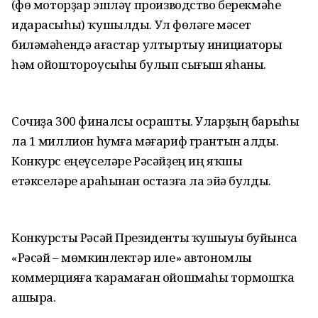
(Өфө моторҙар эшләү производство берекмәһе
идарасыһы) ҡушылды. Ул Өфөләге мәсет
биләмәһендә ағастар ултыртыу инициаторы
һәм ойоштороусыһы булып сығыш яһаны.
Сочиҙа 300 финалсы осрашты. Уларҙың барыһы
ла 1 миллион һумға мәғариф грантын алды.
Конкурс еңеүселәре Рәсәйҙең иң яҡшы
етәкселәре араһынан остазға ла эйә булды.
Конкурсты Рәсәй Президенты ҡушыуы буйынса
«Рәсәй – мөмкинлектәр иле» автономлы
коммерцияға ҡарамаған ойошмаһы тормошҡа
ашыра.