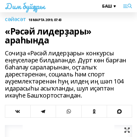
Дим буйҙары
СӘЙӘСӘТ
18 МАРТА 2019, 07:43
«Рәсәй лидерҙары»
араһында
Сочиҙа «Рәсәй лидерҙары» конкурсы
еңеүселәре билдәләнде. Дүрт көн барған
баһалау сараларынан, оҫталыҡ
дәрестәренән, социаль һәм спорт
әүҙемлектәренән һуң илдең иң шәп 104
идарасыһы асыҡланды, шул иҫәптән
икәүһе Башҡортостандан.