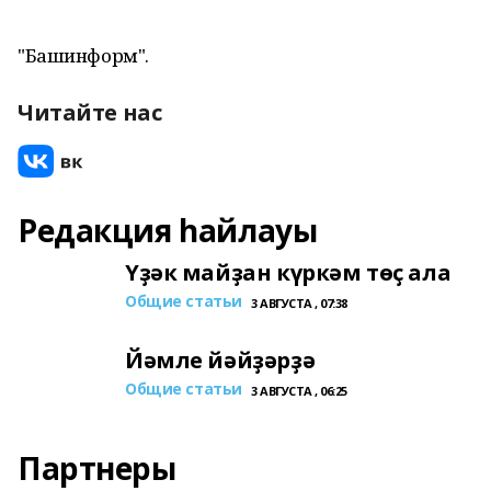
"Башинформ".
Читайте нас
Редакция һайлауы
Үҙәк майҙан күркәм төҫ ала
Общие статьи
3 АВГУСТА , 07:38
Йәмле йәйҙәрҙә
Общие статьи
3 АВГУСТА , 06:25
Партнеры