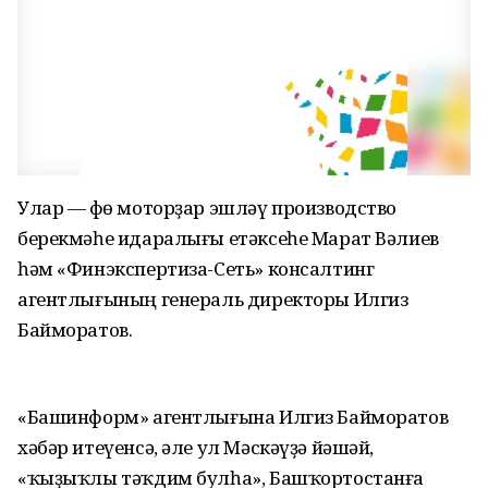
Улар — Өфө моторҙар эшләү производство
берекмәһе идаралығы етәксеһе Марат Вәлиев
һәм «Финэкспертиза-Сеть» консалтинг
агентлығының генераль директоры Илгиз
Байморатов.
«Башинформ» агентлығына Илгиз Байморатов
хәбәр итеүенсә, әле ул Мәскәүҙә йәшәй,
«ҡыҙыҡлы тәҡдим булһа», Башҡортостанға