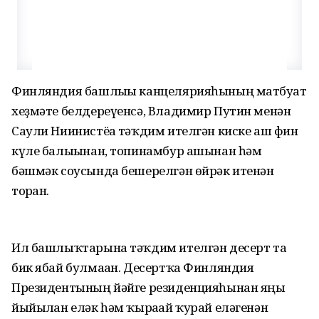
Финляндия башлығы канцелярияһының матбуғат
хеҙмәте белдереүенсә, Владимир Путин менән
Саули Ниинистёға тәҡдим ителгән киске аш фин
күле балығынан, топинамбур ашынан һәм
бәшмәк соусында бешерелгән өйрәк итенән
торған.
Ил башлыҡтарына тәҡдим ителгән десерт та
бик ябай булмаған. Десертҡа Финляндия
Президентының йәйге резиденцияһынан яңы
йыйылған еләк һәм ҡырағай ҡурай еләгенән