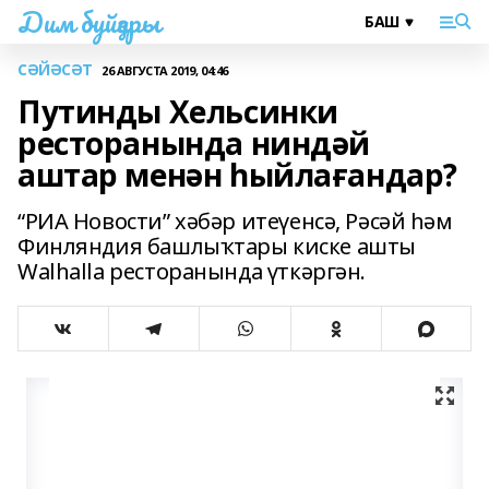
Дим буйҙары
СӘЙӘСӘТ
26 АВГУСТА 2019, 04:46
Путинды Хельсинки
ресторанында ниндәй
аштар менән һыйлағандар?
“РИА Новости” хәбәр итеүенсә, Рәсәй һәм
Финляндия башлыҡтары киске ашты
Walhalla ресторанында үткәргән.