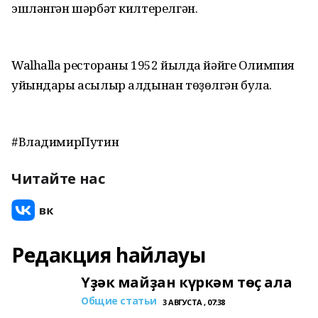
эшләнгән шәрбәт килтерелгән.
Walhalla рестораны 1952 йылда йәйге Олимпия
уйындары асылыр алдынан төҙөлгән була.
#ВладимирПутин
Читайте нас
Редакция һайлауы
Үҙәк майҙан күркәм төҫ ала
Общие статьи
3 АВГУСТА , 07:38