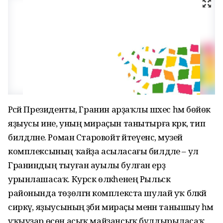
Рәсәй Президенты, Гранин арҙаҡлы шәхес һәм бөйөк
яҙыусы ине, уның мираҫын танытырға кәрәк, тип
билдәләне. Роман Старовойт әйтеүенсә, музей
комплексының ҡайҙа асыласағы билдәле – ул
Граниндың тыуған ауылы булған ерҙә
урынлашасаҡ. Курск өлкәһенең Рыльск
районында төҙөлгән комплекста шулай уҡ бәләкәй
сиркәү, яҙыусының әҙәби мираҫы менән танышыу һәм
уҡыуҙар өсөн асыҡ майҙансыҡ булдырыласаҡ.