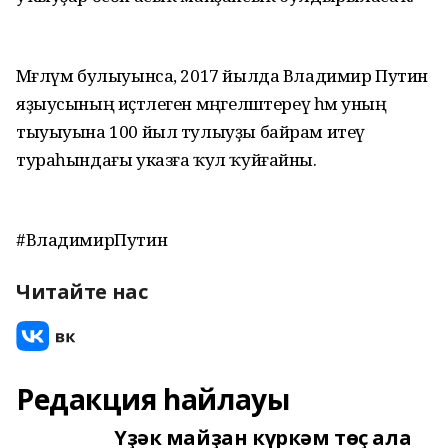
Мәғлүм булыуынса, 2017 йылда Владимир Путин
яҙыусының иҫтәлеген мәңгеләштереү һәм уның
тыуыуына 100 йыл тулыуҙы байрам итеү
тураһындағы указға ҡул ҡуйғайны.
#ВладимирПутин
Читайте нас
Редакция һайлауы
Үҙәк майҙан күркәм төҫ ала