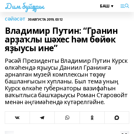
Дим буйҙары
СӘЙӘСӘТ
30 АВГУСТА 2019, 03:12
Владимир Путин: “Гранин
арҙаҡлы шәхес һәм бөйөк
яҙыусы ине”
Рәсәй Президенты Владимир Путин Курск
өлкәһендә яҙыусы Даниил Гранинға
арналған музей комплексын төҙөү
башланғысын хупланы. Был тема уның
Курск өлкәһе губернаторы вазифаһын
ваҡытлыса башҡарыусы Роман Старовойт
менән әңгәмәһендә күтәрелгәйне.