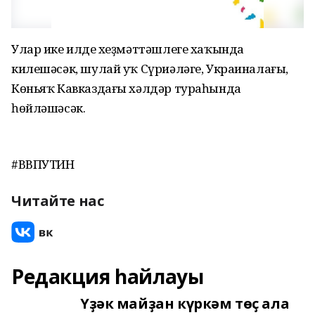
Улар ике илдең хеҙмәттәшлеге хаҡында
килешәсәк, шулай уҡ Сүриәләге, Украиналағы,
Көньяҡ Кавказдағы хәлдәр тураһында
һөйләшәсәк.
#ВВПУТИН
Читайте нас
Редакция һайлауы
Үҙәк майҙан күркәм төҫ ала