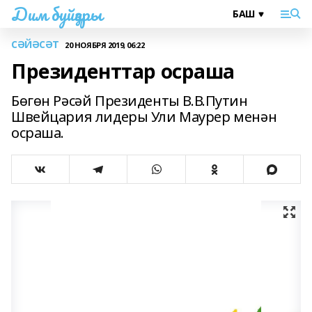
Дим буйҙары
СӘЙӘСӘТ
20 НОЯБРЯ 2019, 06:22
Президенттар осраша
Бөгөн Рәсәй Президенты В.В.Путин
Швейцария лидеры Ули Маурер менән
осраша.