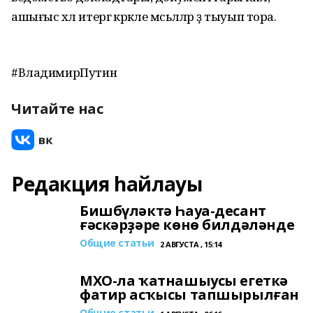
ашығыс хәл итергә кәрәкле мәсьәләләр ҙә тыуып тора.
#ВладимирПутин
Читайте нас
Редакция һайлауы
Бишбүләктә Һауа-десант
ғәскәрҙәре көнө билдәләнде
Общие статьи
2 АВГУСТА , 15:14
МХО-ла ҡатнашыусы егеткә
фатир асҡысы тапшырылған
Общие статьи