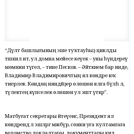
“Дәүләт башлығының эше туҡтауһыҙ циклды
тәшкил итә, ул домна мейесе кеүек – уны һүндереү
мөмкин түгел, – тине Песков. – Әйткәнем бар инде,
Владимир Владимировичтың ял көндәре юҡ
тиерлек. Көндөң ниндәйҙер өлөшөн ялға бүлһә лә,
тәүлектең күпселек өлөшөн ул эштә үткәрә”.
Матбуғат секретары әйтеүенсә, Президент ял
көндәрендә лә эшләргә мәжбүр, сөнки уға ҡултамғаға
ведомство докладтары, документтары килә,