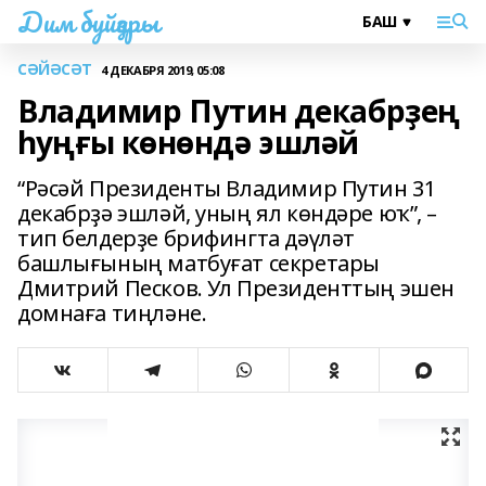
Дим буйҙары
СӘЙӘСӘТ
4 ДЕКАБРЯ 2019, 05:08
Владимир Путин декабрҙең
һуңғы көнөндә эшләй
“Рәсәй Президенты Владимир Путин 31
декабрҙә эшләй, уның ял көндәре юҡ”, –
тип белдерҙе брифингта дәүләт
башлығының матбуғат секретары
Дмитрий Песков. Ул Президенттың эшен
домнаға тиңләне.