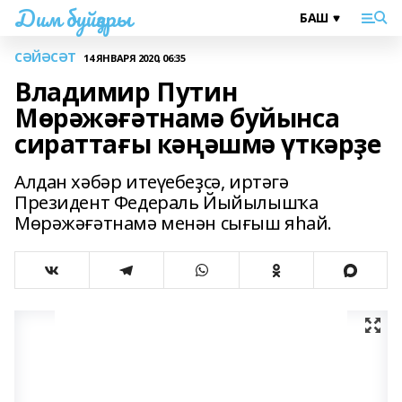
Дим буйҙары
СӘЙӘСӘТ
14 ЯНВАРЯ 2020, 06:35
Владимир Путин
Мөрәжәғәтнамә буйынса
сираттағы кәңәшмә үткәрҙе
Алдан хәбәр итеүебеҙсә, иртәгә
Президент Федераль Йыйылышҡа
Мөрәжәғәтнамә менән сығыш яһай.