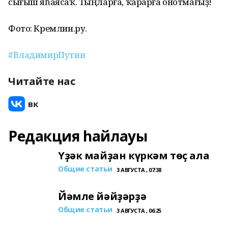
сығыш яһаясаҡ. Тыңларға, ҡарарға онотмағыҙ!
Фото: Кремлин.ру.
#ВладимирПутин
Читайте нас
Редакция һайлауы
Үҙәк майҙан күркәм төҫ ала
Общие статьи
3 АВГУСТА , 07:38
Йәмле йәйҙәрҙә
Общие статьи
3 АВГУСТА , 06:25