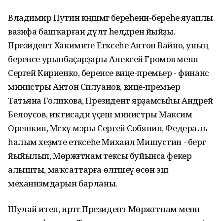
Владимир Путин кәңәшмәгә береһенән-береһе яуаплы
вазифа башҡарған дәүләт әһелдәрен йыйҙы.
Президент Хакимиәте Етәксеһе Антон Вайно, уның
беренсе урынбаҫарҙары Алексей Громов менән
Сергей Кириенко, беренсе вице-премьер - финанс
министры Антон Силуанов, вице-премьер
Татьяна Голикова, Президент ярҙамсыһы Андрей
Белоусов, иҡтисади үҫеш министры Максим
Орешкин, Мәскәү мэры Сергей Собянин, Федераль
һалым хеҙмәте етәксеһе Михаил Мишустин - бергә
йыйылып, Мөрәжәғәтнамә тексы буйынса фекер
алышты, маҡсаттарға өлгәшеү өсөн эш
механизмдарын барланы.
Шулай итеп, иртәгә Президент Мөрәжәғәтнамә менән