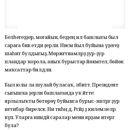
Беләһегеҙҙер, моғайын, беҙҙең ил башлығы был
сараға бик етди әҙерләнә. Нисәмә йыл буйына үҙегеҙ
шаһит булдығыҙ, Мөрәжәғәтнамәләрҙә ҙур-ҙур
пландар ҡорола, аныҡ бурыстар йөкмәтелә, бөйөк
маҡсаттар билдәләнә.
Был юлы ла шулай буласаҡ, әлбиттә. Президент
сығышҡа әҙерләнә башлағанда уҡ әйтте:
ярлылыҡты бөтөрөү буйынса бурыс-эштәргә ҙур
иғтибар биреләсәк. Ни тиһәң дә, Рәсәйҙә әҙ килемлеләр
күп. Уларға ниндәй саралар менән ярҙам итергә
була?