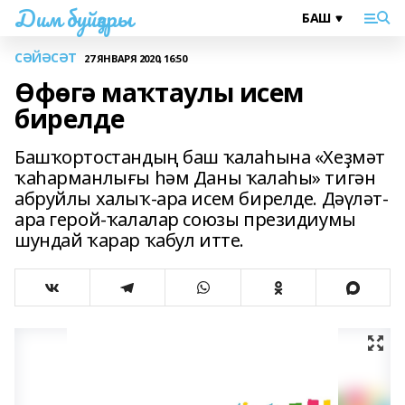
Дим буйҙары
СӘЙӘСӘТ
27 ЯНВАРЯ 2020, 16:50
Өфөгә маҡтаулы исем
бирелде
Башҡортостандың баш ҡалаһына «Хеҙмәт
ҡаһарманлығы һәм Даны ҡалаһы» тигән
абруйлы халыҡ-ара исем бирелде. Дәүләт-
ара герой-ҡалалар союзы президиумы
шундай ҡарар ҡабул итте.