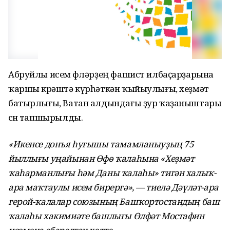
Абруйлы исем өфөләрҙең фашист илбаҫарҙарына
ҡаршы көрәштә күрһәткән ҡыйыулығы, хеҙмәт
батырлығы, Ватан алдындағы ҙур ҡаҙаныштары
өсөн тапшырылды.
«Икенсе донъя һуғышы тамамланыуҙың 75
йыллығы уңайынан Өфө ҡалаһына «Хеҙмәт
ҡаһарманлығы һәм Даны ҡалаһы» тигән халыҡ-
ара маҡтаулы исем бирергә», — тиелә
Дәүләт-ара
герой-ҡалалар союзының Башҡортостандың баш
ҡалаһы хакимиәте башлығы Өлфәт Мостафин