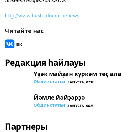
исеменә ебәрелгән хатта.
http://www.bashinform.ru/news
Читайте нас
Редакция һайлауы
Үҙәк майҙан күркәм төҫ ала
Общие статьи
3 АВГУСТА , 07:38
Йәмле йәйҙәрҙә
Общие статьи
3 АВГУСТА , 06:25
Партнеры