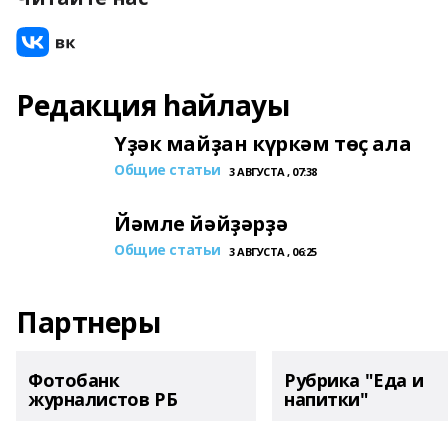
Редакция һайлауы
Үҙәк майҙан күркәм төҫ ала
Общие статьи
3 АВГУСТА , 07:38
Йәмле йәйҙәрҙә
Общие статьи
3 АВГУСТА , 06:25
Партнеры
Фотобанк
Рубрика "Еда и
журналистов РБ
напитки"