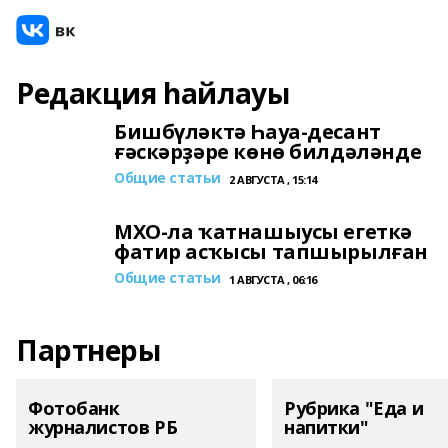
Редакция һайлауы
Бишбүләктә Һауа-десант
ғәскәрҙәре көнө билдәләнде
Общие статьи
2 АВГУСТА , 15:14
МХО-ла ҡатнашыусы егеткә
фатир асҡысы тапшырылған
Общие статьи
1 АВГУСТА , 06:16
Партнеры
Фотобанк
Рубрика "Еда и
журналистов РБ
напитки"