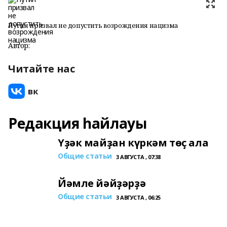
Путин призвал не допустить возрождения нацизма
Автор:
Читайте нас
Редакция һайлауы
Үҙәк майҙан күркәм төҫ ала
Общие статьи
3 АВГУСТА , 07:38
Йәмле йәйҙәрҙә
Общие статьи
3 АВГУСТА , 06:25