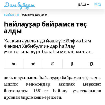
Дим буйҙары
СӘЙӘСӘТ
15 МАРТА 2024, 06:25
Һайлауҙар байрамса төҫ
алды
Ҡасҡын ауылында йәшәүсе Әлфиә һәм
Фәнзил Хәбибуллиндар һайлау
участогына дүрт балаһы менән килгән.
Ҡасҡын ауылында һайлауҙар байрамса төҫ алды.
Милли көй-моңдар ағылған мәҙәниәт
йортондағы 1381-се һайлау участкаһынан
иртәнән бирле кеше өҙөлмәй.