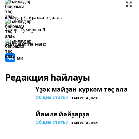
Һайлауҙар байрамса төҫ алды
Автор:
Гумерова Л
Читайте нас
Редакция һайлауы
Үҙәк майҙан күркәм төҫ ала
Общие статьи
3 АВГУСТА , 07:38
Йәмле йәйҙәрҙә
Общие статьи
3 АВГУСТА , 06:25