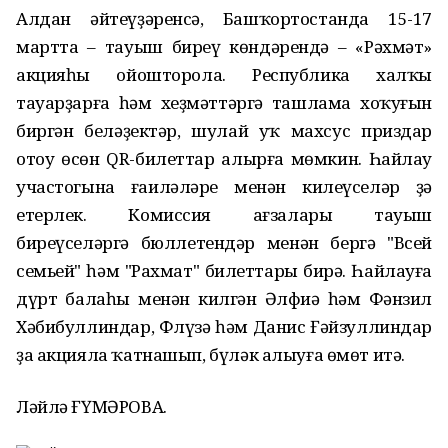
Алдан әйтеүҙәренсә, Башҡортостанда 15-17
мартта – тауыш биреү көндәрендә – «Рәхмәт»
акцияһы ойошторола. Республика халҡы
тауарҙарға һәм хеҙмәттәргә ташлама хоҡуғын
биргән беләҙектәр, шулай уҡ махсус приздар
отоу өсөн QR-билеттар алырға мөмкин. Һайлау
участогына ғаиләләре менән килеүселәр ҙә
етерлек. Комиссия ағзалары тауыш
биреүселәргә бюллетендәр менән бергә "Всей
семьей" һәм "Рахмат" билеттары бирә. Һайлауға
дүрт балаһы менән килгән Әлфиә һәм Фәнзил
Хәбибуллиндар, Флүзә һәм Данис Ғәйзуллиндар
ҙа акцияла ҡатнашып, бүләк алыуға өмөт итә.
Ләйлә ҒҮМӘРОВА.