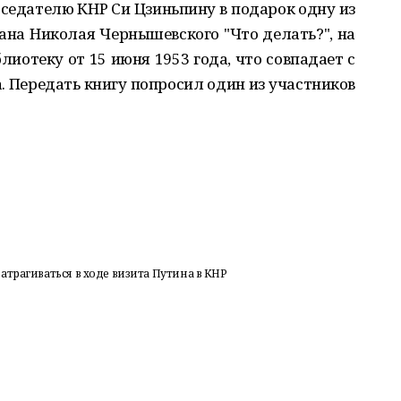
дседателю КНР Си Цзиньпину в подарок одну из
ана Николая Чернышевского "Что делать?", на
иотеку от 15 июня 1953 года, что совпадает с
. Передать книгу попросил один из участников
трагиваться в ходе визита Путина в КНР