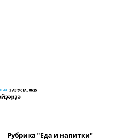
тьи
3 АВГУСТА , 06:25
әйҙәрҙә
Рубрика "Еда и напитки"