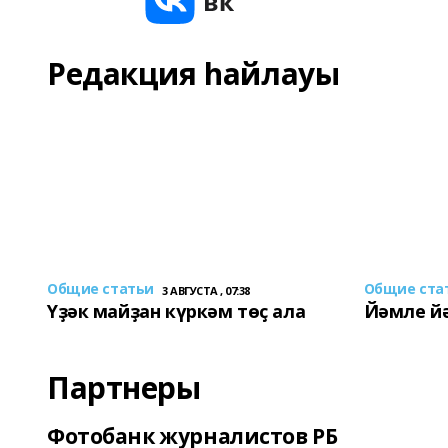
Редакция һайлауы
Общие статьи
Общие ста
3 АВГУСТА , 07:38
Үҙәк майҙан күркәм төҫ ала
Йәмле й
Партнеры
Фотобанк журналистов РБ