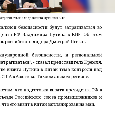
трагиваться в ходе визита Путина в КНР
льной безопасности будут затрагиваться во
идента РФ Владимира Путина в КНР. Об этом
рь российского лидера Дмитрий Песков.
дународной безопасности, и региональной
атрагиваться", - сказал представитель Кремля,
стке визита Путина в Китай тема контроля над
 США в Азиатско-Тихоокеанском регионе.
стам, что подготовка визита президента РФ в
 съезде Российского союза промышленников и
то его визит в Китай запланирован на май.