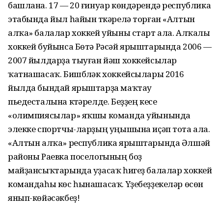
башлана. 17 — 20 ғинуар көндәрендә республика
этабында йыл һайын үткәрелә торған «Алтын
алҡа» балалар хоккей уйыны старт ала. Алҡалы
хоккей буйынса Бөтә Рәсәй ярыштарында 2006 —
2007 йылдарҙа тыуған йәш хоккейсылар
ҡатнашасаҡ. Бишбүләк хоккейсылары 2016
йылда бындай ярыштарҙа маҡтау
пьедесталына күтәрелде. Беҙҙең кесе
«олимпиясылар» яҡшы команда уйынында
элекке спортчы-ларҙың уңышына иҫәп тота ала.
«Алтын алҡа» республика ярыштарында Әлшәй
районы Раевка поселогының боҙ
майҙансыҡтарында уҙасаҡ һигеҙ балалар хоккей
командаһы көс һынашасаҡ. Yҙебеҙҙекеләр өсөн
янып-көйәсәкбеҙ!