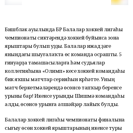
Бишбүләк ауылында БР Балалар хоккей лигаһы
чемпионаты сиктәрендә хоккей буйынса зона
ярыштары булып уҙҙы. Балалар ижад үҙәге
янындағы шыуғалаҡта өс команда осрашты. 5
ғинуарҙа тамашасыларға hәм судьялар
коллегияһына «Олимп» кесе хоккей командаһы
бик яҡшы матчтар серияһын күрһәтте. Уның
матч беркетмәләрендә өсөнсө тапҡыр беренсе
урыны бар! Икенсе урынды Шишмә командаһы
алды, өсөнсө урынға әлшәйҙәр лайыҡ булды.
Балалар хоккей лигаһы чемпионаты финалына
сығыу өсөн хоккей ярыштарының икенсе туры