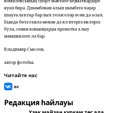
комплексының спорт мәктәбе хеҙмәткәрҙәре
яуап бирә. Дүшәмбенән алып шәмбeгә ҡәҙәр
шыуғалаҡтар барлыҡ теләүселәр өсөн дә асыҡ.
Бында бөтә ғаилә менән дә ял итергә килергә
була, сөнки конькиҙарҙы прокатка алыу
мөмкинлеге лә бар.
Владимир Смолов,
автор фотоһы.
Читайте нас
Редакция һайлауы
Үҙәк майҙан күркәм төҫ ала