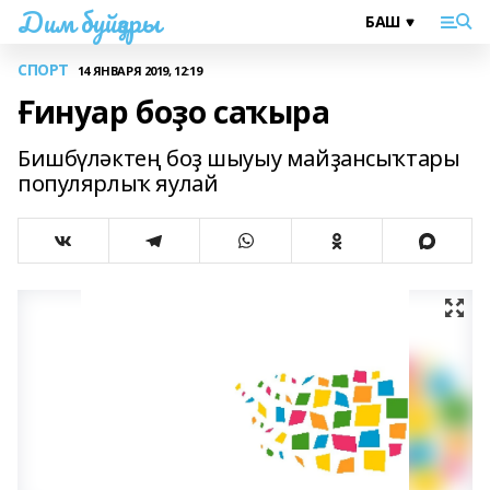
Дим буйҙары
СПОРТ
14 ЯНВАРЯ 2019, 12:19
Ғинуар боҙо саҡыра
Бишбүләктең боҙ шыуыу майҙансыҡтары
популярлыҡ яулай