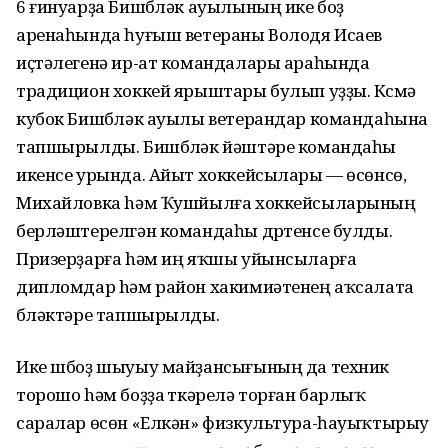
6 ғинуарҙа Бишбүләк ауылының ике боҙ
аренаһында һуғыш ветераны Володя Исаев
иҫтәлегенә ир-ат командалары араһында
традицион хоккей ярыштары булып уҙҙы. Күсмә
кубок Бишбүләк ауылы ветерандар командаһына
тапшырылды. Бишбүләк йәштәре командаһы
икенсе урында. Айыт хоккейсылары — өсөнсө,
Михайловка hәм Ҡушйылға хоккейсыларының
берләштерелгән командаһы дүртенсе булды.
Призерҙарға hәм иң яҡшы уйынсыларға
дипломдар hәм район хакимиәтенең аҡсалата
бүләктәре тапшырылды.
Ике шбоҙ шыуыу майҙансығының да техник
торошо hәм боҙҙа үткәрелә торған барлыҡ
саралар өсөн «Елкән» физкультура-һауыҡтырыу