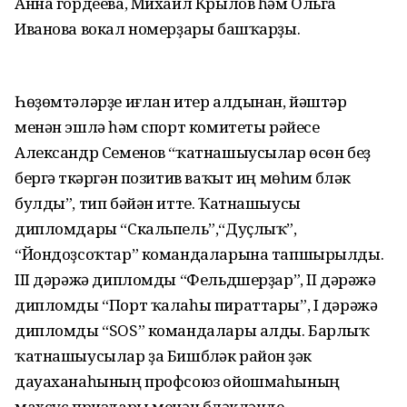
Анна гордеева, Михаил Крылов һәм Ольга
Иванова вокал номерҙары башҡарҙы.
Һөҙөмтәләрҙе иғлан итер алдынан, йәштәр
менән эшләү һәм спорт комитеты рәйесе
Александр Семенов “ҡатнашыусылар өсөн беҙ
бергә үткәргән позитив ваҡыт иң мөһим бүләк
булды”, тип бәйән итте. Ҡатнашыусы
дипломдары “Скальпель”,“Дуҫлыҡ”,
“Йондоҙсоҡтар” командаларына тапшырылды.
III дәрәжә дипломды “Фельдшерҙар”, II дәрәжә
дипломды “Порт ҡалаһы пираттары”, I дәрәжә
дипломды “SOS” командалары алды. Барлыҡ
ҡатнашыусылар ҙа Бишбүләк район үҙәк
дауаханаһының профсоюз ойошмаһының
махсус приздары менән бүләкләнде.