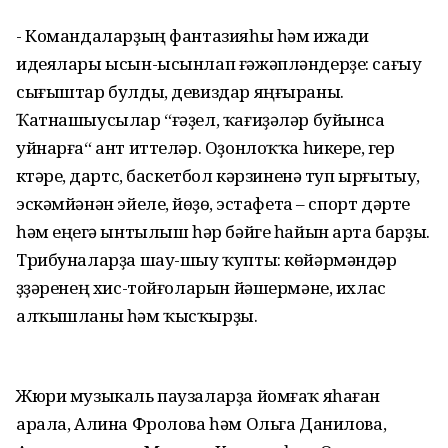
- Командаларҙың фантазияһы һәм ижади
идеялары ысын-ысынлап ғәжәпләндерҙе: сағыу
сығыштар булды, девиздар яңғыраны.
Ҡатнашыусылар “ғәҙел, ҡағиҙәләр буйынса
уйнарға“ ант иттеләр. Оҙонлоҡҡа һикереү, гер
күтәреү, дартс, баскетбол кәрзиненә туп ырғытыу,
эскәмйәнән эйелеү, йөҙөү, эстафета – спорт дәрте
һәм еңеүгә ынтылыш һәр бәйге һайын арта барҙы.
Трибуналарҙа шау-шыу ҡупты: көйәрмәндәр
үҙҙәренең хис-тойғоларын йәшермәне, ихлас
алҡышланы һәм ҡысҡырҙы.
Жюри музыкаль паузаларҙа йомғаҡ яһаған
арала, Алина Фролова һәм Ольга Данилова,