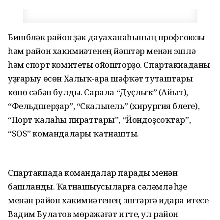
Бишбүләк район үҙәк дауаханаһының профсоюзы
һәм район хакимиәтенең йәштәр менән эшләү
һәм спорт комитеты ойошторҙо. Спартакиаданы
уҙғарыу өсөн Халыҡ-ара шәфҡәт туташтары
көнө сәбәп булды. Сарала “Дуҫлыҡ” (Айыт),
“Фельдшерҙар”, “Скальпель” (хирургия бүлеге),
“Порт ҡалаһы пираттары”, “Йондоҙсоҡтар”,
“SOS” командалары ҡатнашты.
Спартакиада командалар парады менән
башланды. Ҡатнашыусыларға сәләмләү һүҙе
менән район хакимиәтенең эштәргә идара итеүсе
Вадим Булатов мөрәжәғәт итте, ул район