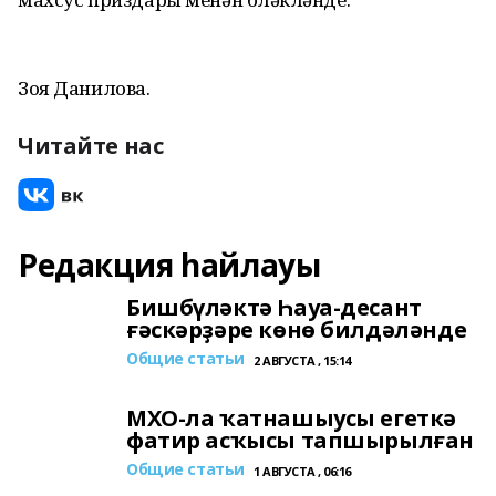
Зоя Данилова.
Читайте нас
Редакция һайлауы
Бишбүләктә Һауа-десант
ғәскәрҙәре көнө билдәләнде
Общие статьи
2 АВГУСТА , 15:14
МХО-ла ҡатнашыусы егеткә
фатир асҡысы тапшырылған
Общие статьи
1 АВГУСТА , 06:16