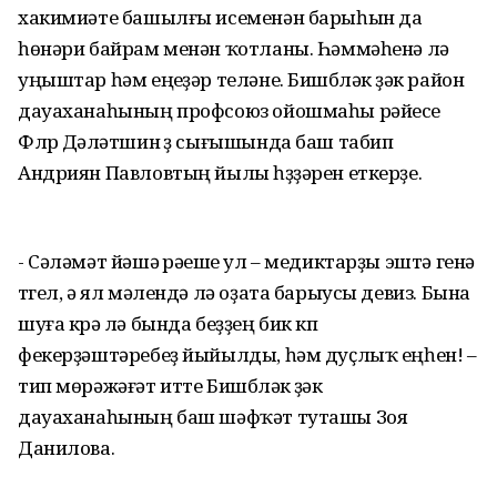
хакимиәте башылғы исеменән барыһын да
һөнәри байрам менән ҡотланы. Һәммәһенә лә
уңыштар һәм еңеүҙәр теләне. Бишбүләк үҙәк район
дауаханаһының профсоюз ойошмаһы рәйесе
Флүр Дәүләтшин үҙ сығышында баш табип
Андриян Павловтың йылы һүҙҙәрен еткерҙе.
- Сәләмәт йәшәү рәүеше ул – медиктарҙы эштә генә
түгел, ә ял мәлендә лә оҙата барыусы девиз. Бына
шуға күрә лә бында беҙҙең бик күп
фекерҙәштәребеҙ йыйылды, һәм дуҫлыҡ еңһен! –
тип мөрәжәғәт итте Бишбүләк үҙәк
дауаханаһының баш шәфҡәт туташы Зоя
Данилова.