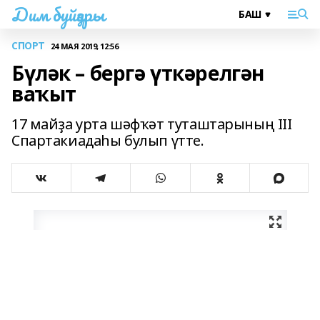
Дим буйҙары
СПОРТ
24 МАЯ 2019, 12:56
Бүләк – бергә үткәрелгән
ваҡыт
17 майҙа урта шәфҡәт туташтарының III
Спартакиадаһы булып үтте.