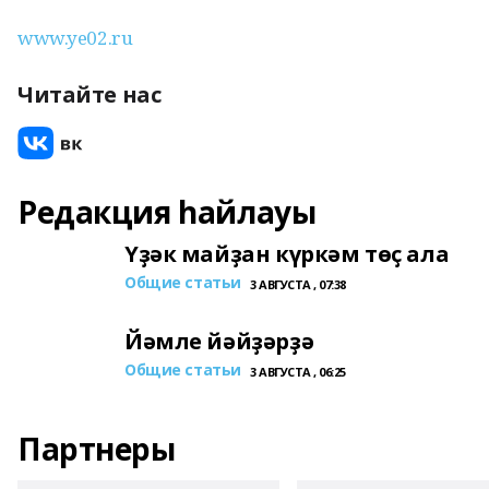
www.ye02.ru
Читайте нас
Редакция һайлауы
Үҙәк майҙан күркәм төҫ ала
Общие статьи
3 АВГУСТА , 07:38
Йәмле йәйҙәрҙә
Общие статьи
3 АВГУСТА , 06:25
Партнеры