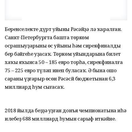
Беренселектең дүрт уйыны Рәсәйҙә лә ҡаралған.
Санкт-Петербургта башта төркөм
осрашыуҙарының өс уйыны һәм сирекфиналдың
бер бәйгеһе уҙасаҡ. Төркөм уйындарына билет
хаҡы яҡынса 50 – 185 евро торһа, сирекфиналға
75 – 225 евро түләп инеп буласаҡ. Ә бына ошо
сараны үҙғарыр өсөн Рәсәсй бюджетынан 6,3
миллиард һум сығасаҡ.
2018 йылда беҙҙә уҙған донъя чемпионатына иһә
илебеҙ 688 миллиард һумын сарыф иткәйне.