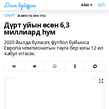
Дим буйҙары
СПОРТ
28 АВГУСТА 2019, 17:52
Дүрт уйын өсөн 6,3
миллиард һум
2020 йылда буласаҡ футбол буйынса
Европа чемпионатын тәүгә бер юлы 12 ил
ҡабул итәсәк.