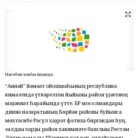
Инсебикә ҡаяһы янында.
“Ағинәй” йәмәғәт ойошмаһының республика
кимәлендә үткәрелгән йыйыны район үҙәгенең
мәҙәниәт һарайында үтте. БР мосолмандары
диниә назаратының Бөрйән районы буйынса
мөхтәсибе Рәсүл хәҙрәт фатиха биргәндән һуң,
залдағыларҙы район хакимиәте башлығы Рөстәм
Динислам улы Шәрипов ҡотлап, ағинәйҙәрҙең