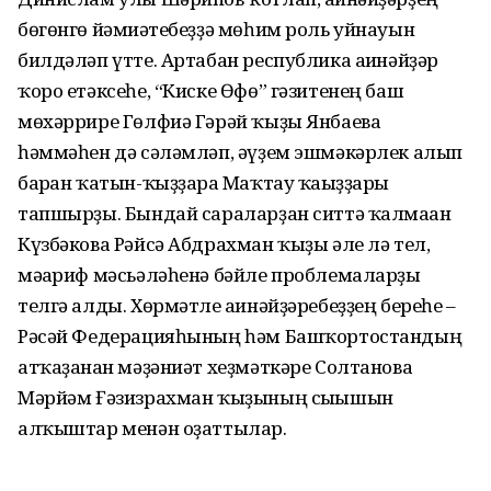
бөгөнгө йәмғиәтебеҙҙә мөһим роль уйнауын
билдәләп үтте. Артабан республика ағинәйҙәр
ҡоро етәксеһе, “Киске Өфө” гәзитенең баш
мөхәррире Гөлфиә Гәрәй ҡыҙы Янбаева
һәммәһен дә сәләмләп, әүҙем эшмәкәрлек алып
барған ҡатын-ҡыҙҙарға Маҡтау ҡағыҙҙары
тапшырҙы. Бындай сараларҙан ситтә ҡалмаған
Күзбәкова Рәйсә Абдрахман ҡыҙы әле лә тел,
мәғариф мәсьәләһенә бәйле проблемаларҙы
телгә алды. Хөрмәтле ағинәйҙәребеҙҙең береһе –
Рәсәй Федерацияһының һәм Башҡортостандың
атҡаҙанған мәҙәниәт хеҙмәткәре Солтанова
Мәрйәм Ғәзизрахман ҡыҙының сығышын
алҡыштар менән оҙаттылар.