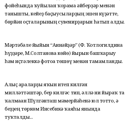
фойеһында ҡуйылған ҡорама әйберҙәр менән
танышты, кейеҙ баҫыусыларҙың эшен күҙәтте,
бөрйән оҫталарының сувенирҙарын һатып алды.
Мәртәбәле йыйын “Ағинәйҙәр” (Ф. Ҡотлогилдина
һүҙҙәре, М.Солтанова көйө) йырын башҡарыу
һәм иҫтәлеккә фотоға төшөү менән тамамланды.
Алыҫ араларҙы яҡын итеп килгән
милләттәштәр, бер килгәс тип, әллә ни йыраҡ та
ҡалмаған Шүлгәнташ мәмерйәһенә юл тотто, ә
беҙҙең төркөм Инсебикә ҡаяһы янында
туҡталды...