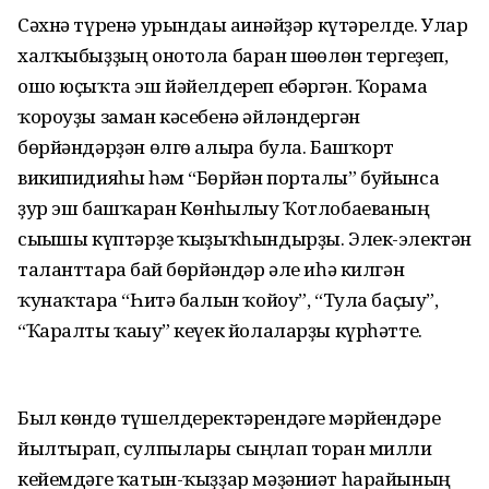
Сәхнә түренә урындағы ағинәйҙәр күтәрелде. Улар
халҡыбыҙҙың онотола барған шөғөлөн тергеҙеп,
ошо юҫыҡта эш йәйелдереп ебәргән. Ҡорама
ҡороуҙы заман кәсебенә әйләндергән
бөрйәндәрҙән өлгө алырға була. Башҡорт
википидияһы һәм “Бөрйән порталы” буйынса
ҙур эш башҡарған Көнһылыу Ҡотлобаеваның
сығышы күптәрҙе ҡыҙыҡһындырҙы. Элек-электән
таланттарға бай бөрйәндәр әле иһә килгән
ҡунаҡтарға “Һитә балын ҡойоу”, “Тула баҫыу”,
“Ҡаралты ҡағыу” кеүек йолаларҙы күрһәтте.
Был көндө түшелдеректәрендәге мәрйендәре
йылтырап, сулпылары сыңлап торған милли
кейемдәге ҡатын-ҡыҙҙар мәҙәниәт һарайының