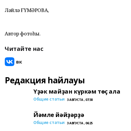
Ләйлә ҒҮМӘРОВА,
Автор фотоһы.
Читайте нас
Редакция һайлауы
Үҙәк майҙан күркәм төҫ ала
Общие статьи
3 АВГУСТА , 07:38
Йәмле йәйҙәрҙә
Общие статьи
3 АВГУСТА , 06:25