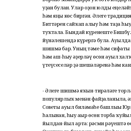
уҙған булған. Улар оҙон юлды еңеләй
һәм яңы көс биргән. Әлеге традици
Биттәрен сайҡап алыу һәм таҙа һыу
туҡтала. Бындай күренеште Бишб
йүнәлешендә күрергә була. Ауылда
шишмә бар. Уның тәме һәм сифаты 
һәм аш-һыу әҙерләү өсөн ауыл халҡ
үтеүсеселәр ҙә шешәләренә һәм ка
- Әлеге шишмә яҡын-тирәләге тор
популярлыҡ менән файҙаланыла, әмм
Советы ауыл биләмәһе башлығы Юри
һалынған, һыу ағыр өсөн торба ҡуй
йылдан-йыл арта: рәсми рәүештә өс 