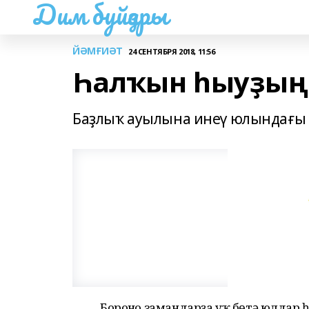
Дим буйҙары
ЙӘМҒИӘТ
24 СЕНТЯБРЯ 2018, 11:56
Һалҡын һыуҙың
Баҙлыҡ ауылына инеү юлындағы
Боронғо замандарҙа уҡ бөтә юлдар