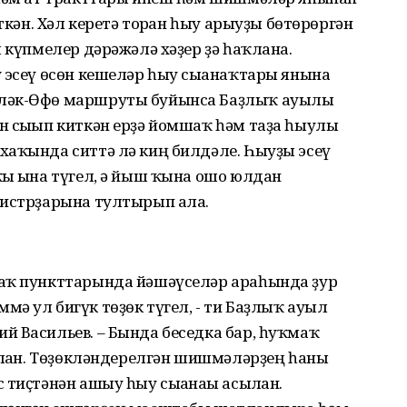
ткән. Хәл керетә торған һыу арыуҙы бөтөрөргән
я күпмелер дәрәжәлә хәҙер ҙә һаҡлана.
 эсеү өсөн кешеләр һыу сығанаҡтары янына
үләк-Өфө маршруты буйынса Баҙлыҡ ауылы
н сығып киткән ерҙә йомшаҡ һәм таҙа һыулы
хаҡында ситтә лә киң билдәле. Һыуҙы эсеү
ы ғына түгел, ә йыш ҡына ошо юлдан
нистрҙарына тултырып ала.
лаҡ пункттарында йәшәүселәр араһында ҙур
ә ул бигүк төҙөк түгел, - ти Баҙлыҡ ауыл
й Васильев. – Бында беседка бар, һуҡмаҡ
ылған. Төҙөкләндерелгән шишмәләрҙең һаны
тиҫтәнән ашыу һыу сығанағы асылған.