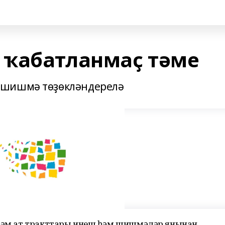
 ҡабатланмаҫ тәме
 шишмә төҙөкләндерелә
 һәм ат тракттары инеш һәм шишмәләр янынан