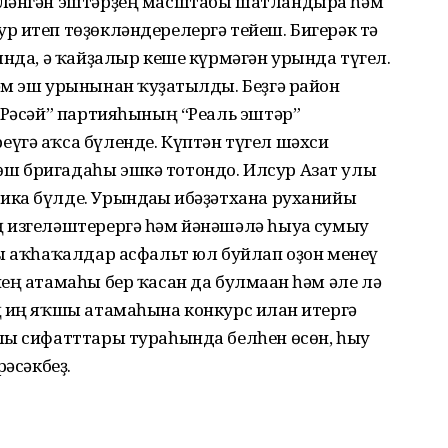
шләнгән эштәрҙең масштабы шатландыра һәм
р итеп төҙөкләндерелергә тейеш. Бигерәк тә
ында, ә ҡайҙалыр кеше күрмәгән урында түгел.
м эш урынынан ҡуҙғатылды. Беҙгә район
 Рәсәй” партияһының “Реаль эштәр”
үгә аҡса бүленде. Күптән түгел шәхси
ш бригадаһы эшкә тотондо. Илсур Азат улы
ка бүлде. Урындағы ғибәҙәтхана руханийы
 изгеләштерергә һәм йәнәшәлә һыуға сумыу
ғы аҡһаҡалдар асфальт юл буйлап оҙон менеү
ең атамаһы бер ҡасан да булмаған һәм әле лә
 иң яҡшы атамаһына конкурс иғлан итергә
лы сифатттары тураһында белһен өсөн, һыу
рәсәкбеҙ.