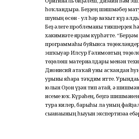
Оригиналь биҙәлеш, дизайн һәм э
һоҡландыра. Беҙҙең шишмәбеҙ мату
шуның өсөн - ул һәр ваҡыт күҙ алд
Беҙ әлеге проблеманы тикшерҙек һә
хакимиәте ярҙам күрһәтте. “Берҙәм
программаһы буйынса төҙөкләндере
эшҡыуар Илсур Ғәлимовтың төҙөлө
төҙөлөш материалдары менән техни
Дионисий атаҡай уны асҡандан һуң
урыны яһарға тәҡдим итте. Урында
юлын Оҙон үҙән тип атай, ә шишмән
исеме юҡ. Күрәһең, беҙгә шишмәнең
тура килер, барыһы ла уның файҙа
сығанағының һыуын экспертизаға ебә