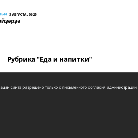
тьи
3 АВГУСТА , 06:25
әйҙәрҙә
Рубрика "Еда и напитки"
ации сайта разрешено только с письменного согласия администрации.