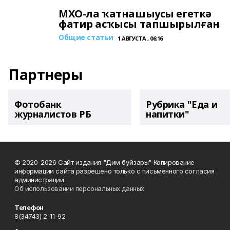
МХО-ла ҡатнашыусы егеткә
фатир асҡысы тапшырылған
Общие статьи
1 АВГУСТА , 06:16
Партнеры
Фотобанк
Рубрика "Еда и
журналистов РБ
напитки"
© 2020-2026 Сайт издания "Дим буйзары" Копирование
информации сайта разрешено только с письменного согласия
администрации.
Об использовании персональных данных
Телефон
8(34743) 2-11-92