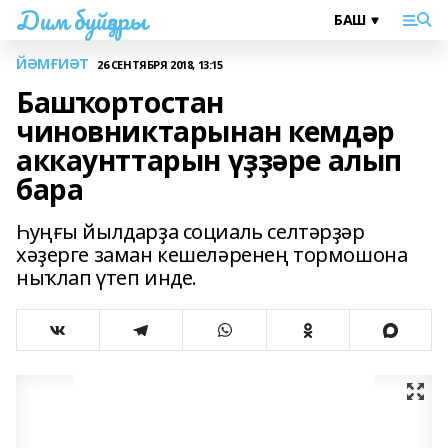
Дим буйҙары
ЙӘМҒИӘТ
26 СЕНТЯБРЯ 2018, 13:15
Башҡортостан
чиновниктарынан кемдәр
аккаунттарын үҙҙәре алып
бара
Һуңғы йылдарҙа социаль селтәрҙәр
хәҙерге заман кешеләренең тормошона
ныҡлап үтеп инде.