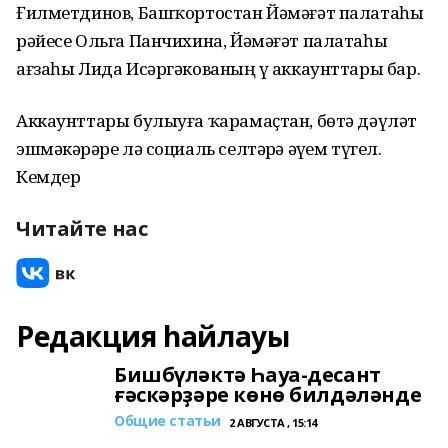
Ғилметдинов, Башҡортостан Йәмәғәт палатаһы
рәйесе Ольга Панчихина, Йәмәғәт палатаһы
ағзаһы Лида Исәргәкованың үҙ аккаунттары бар.
Аккаунттары булыуға ҡарамаҫтан, бөтә дәүләт
эшмәкәрҙәре лә социаль селтәрҙә әүҙем түгел.
Кемдер
Читайте нас
Редакция һайлауы
Бишбүләктә Һауа-десант
ғәскәрҙәре көнө билдәләнде
Общие статьи
2 АВГУСТА , 15:14