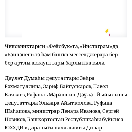
Чиновниктарҙың «Фейсбук»та, «Инстаграм»да,
«Бәйләнеш»тә һәм башҡа мессенджерҙарҙа бер-
бер артлы аккаунттары барлыҡҡа килә.
Дәүләт Думаһы депутаттары Зөһрә
Рәхмәтуллина, Зариф Байғусҡаров, Павел
Качкаев, Рафаэль Мәрҙәншин, Дәүләт Йыйылышы
депутаттары Эльвира Айытҡолова, Руфина
Шаһапова, министрҙар Ленара Иванова, Сергей
Новиков, Башҡортостан Республикаһы буйынса
ЮХХДИ идаралығы начальнигы Динар