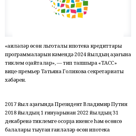
«Ғаиләләр өсөн льготалы ипотека кредиттары
программаларын кәмендә 2024 йылдың аҙағына
тиклем оҙайталар», — тип тапшыра «ТАСС»
вице-премьер Татьяна Голикова секретариаты
хәбәрен.
2017 йыл аҙағында Президент Владимир Путин
2018 йылдың 1 ғинуарынан 2022 йылдың 31
декабренә тиклемге осорҙа икенсе һәм өсөнсө
балалары тыуған ғаиләләр өсөн ипотека