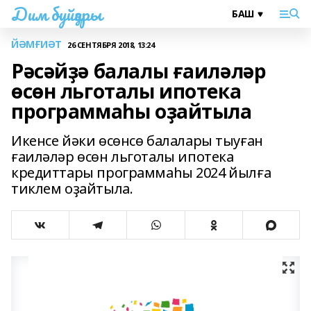
Дим буйҙары
ЙӘМҒИӘТ
26 СЕНТЯБРЯ 2018, 13:24
Рәсәйҙә балалы ғаиләләр
өсөн льготалы ипотека
программаһы оҙайтыла
Икенсе йәки өсөнсө балалары тыуған
ғаиләләр өсөн льготалы ипотека
кредиттары программаһы 2024 йылға
тиклем оҙайтыла.