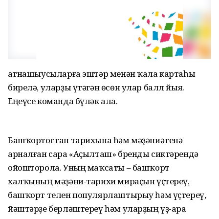
Ҡатнашыусыларға эштәр менән ҡала картаһы
бирелә, уларҙы үтәгән өсөн улар балл йыя.
Еңеүсе команда бүләк ала.
Башҡортостан тарихына һәм мәҙәниәтенә
арналған сара «Аҫылташ» бренды сиктәрендә
ойошторола. Уның маҡсаты – башҡорт
халҡының мәҙәни-тарихи мираҫын үҫтереү,
башҡорт телен популярлаштырыу һәм үҫтереү,
йәштәрҙе берләштереү һәм уларҙың үҙ-ара