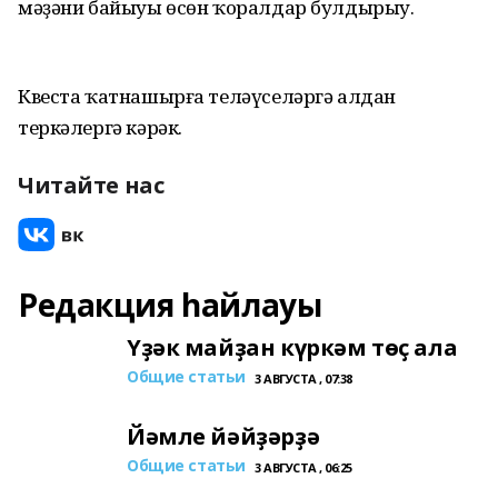
мәҙәни байыуы өсөн ҡоралдар булдырыу.
Квеста ҡатнашырға теләүселәргә алдан
теркәлергә кәрәк.
Читайте нас
Редакция һайлауы
Үҙәк майҙан күркәм төҫ ала
Общие статьи
3 АВГУСТА , 07:38
Йәмле йәйҙәрҙә
Общие статьи
3 АВГУСТА , 06:25