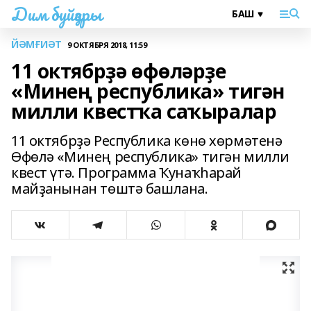
Дим буйҙары
ЙӘМҒИӘТ
9 ОКТЯБРЯ 2018, 11:59
11 октябрҙә өфөләрҙе
«Минең республика» тигән
милли квестҡа саҡыралар
11 октябрҙә Республика көнө хөрмәтенә
Өфөлә «Минең республика» тигән милли
квест үтә. Программа Ҡунаҡһарай
майҙанынан төштә башлана.