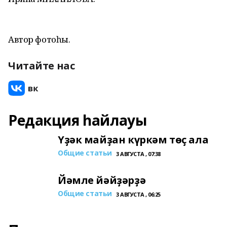
Автор фотоһы.
Читайте нас
Редакция һайлауы
Үҙәк майҙан күркәм төҫ ала
Общие статьи
3 АВГУСТА , 07:38
Йәмле йәйҙәрҙә
Общие статьи
3 АВГУСТА , 06:25