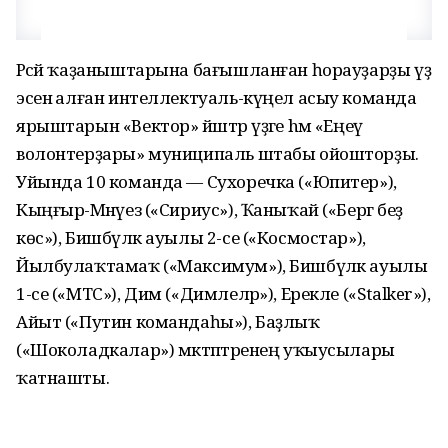
Рәсәй ҡаҙаныштарына бағышланған һорауҙарҙы үҙ
эсенә алған интеллектуаль-күңел асыу команда
ярыштарын «Вектор» йәштәр үҙәге hәм «Еңеү
волонтерҙары» муниципаль штабы ойошторҙы.
Уйында 10 команда — Сухоречка («Юпитер»),
Кыңғыр-Мәнәүез («Сириус»), Ҡаныҡай («Бергә беҙ
көс»), Бишбүләк ауылы 2-се («Космостар»),
Йылбулаҡтамаҡ («Максимум»), Бишбүләк ауылы
1-се («МТС»), Дим («Димлеләр»), Ерекле («Stalker»),
Айыт («Путин командаһы»), Баҙлыҡ
(«Шоколадкалар») мәктәптәренең уҡыусылары
ҡатнашты.