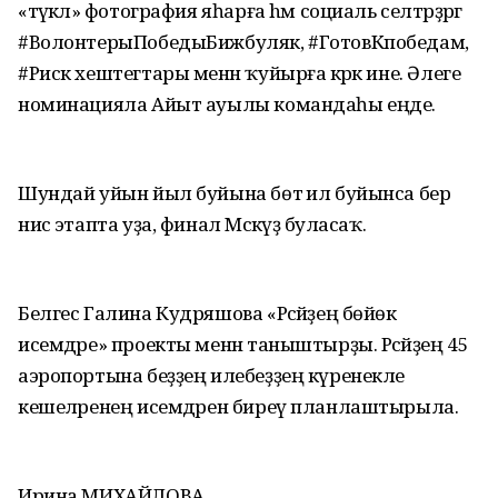
«тәүәкәл» фотография яһарға hәм социаль селтәрҙәргә
#ВолонтерыПобедыБижбуляк, #ГотовКпобедам,
#Риск хештегтары менән ҡуйырға кәрәк ине. Әлеге
номинацияла Айыт ауылы командаһы еңде.
Шундай уйын йыл буйына бөтә ил буйынса бер
нисә этапта уҙа, финал Мәскәүҙә буласаҡ.
Белгес Галина Кудряшова «Рәсәйҙең бөйөк
исемдәре» проекты менән таныштырҙы. Рәсәйҙең 45
аэропортына беҙҙең илебеҙҙең күренекле
кешеләренең исемдәрен биреү планлаштырыла.
Ирина МИХАЙЛОВА.