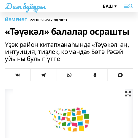
Дим буйҙары
ЙӘМҒИӘТ
22 ОКТЯБРЯ 2018, 18:33
«Тәүәкәл» балалар осрашты
Yҙәк район китапханаһында «Тәүәкәл: аң,
интуиция, тиҙлек, команда» Бөтә Рәсәй
уйыны булып үтте