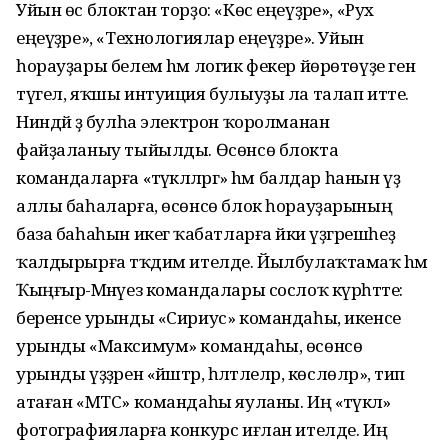
Уйын өс блоктан торҙо: «Көс еңеүҙәре», «Рух
еңеүҙәре», «Технологиялар еңеүҙәре». Уйын
һорауҙары белем hәм логик фекер йөрөтөүҙе генә
түгел, яҡшы интуиция булыуҙы ла талап итте.
Ниндәй ҙә булһа электрон ҡоролманан
файҙаланыу тыйылды. Өсөнсө блокта
командаларға «тәүәкәлләргә» hәм балдар һанын үҙ
аллы баһаларға, өсөнсө блок һорауҙарының
база баһаһын икегә ҡабатларға йәки үҙгәрешһеҙ
ҡалдырырға тәҡдим ителде. Йылбулаҡтамаҡ hәм
Ҡыңғыр-Мәнәүез командалары сослоҡ күрһәтте:
беренсе урынды «Сириус» командаһы, икенсе
урынды «Максимум» командаһы, өсөнсө
урынды үҙҙәрен «йәштәр, һәләтлеләр, көслөләр», тип
атаған «МТС» командаһы яуланы. Иң «тәүәкәл»
фотографияларға конкурс иғлан ителде. Иң