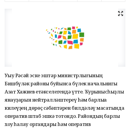
Уҡыу Рәсәй эске эштәр министрлығының
Бишбүләк районы буйынса бүлек начальнигы
Азат Хажиев етәкселегендә үтте. Ҡурҡынысһыҙлыҡ
янауҙарын нейтралләштереү hәм барлыҡҡа
килеүҙең дөрөҫ сәбәптәрен билдәләү маҡсатында
оператив штаб эшкә тотондо. Райондың барлыҡ
хоҡуҡ һаҡлау органдары hәм оператив