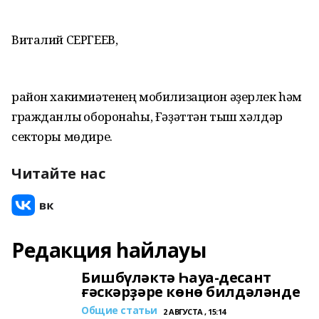
Виталий СЕРГЕЕВ,
район хакимиәтенең мобилизацион әҙерлек hәм
гражданлыҡ оборонаһы, Ғәҙәттән тыш хәлдәр
секторы мөдире.
Читайте нас
Редакция һайлауы
Бишбүләктә Һауа-десант
ғәскәрҙәре көнө билдәләнде
Общие статьи
2 АВГУСТА , 15:14