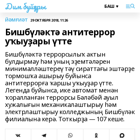
Дим буйҙары
ЙӘМҒИӘТ
29 ОКТЯБРЯ 2018, 11:26
Бишбүләктә антитеррор
уҡыуҙары үтте
Бишбүләктә террорсылыҡ актын
булдырмау hәм уның эҙемтәләрен
минималләштереү тәү сираттағы эштәрҙе
тормошҡа ашырыу буйынса
антитеррорға ҡаршы уҡыуҙар үтте.
Легенда буйынса, ике автомат менән
ҡоралланған террорсы Бәләбәй ауыл
хужалығын механикалаштырыу hәм
электрлаштырыу колледжының Бишбүләк
филиалына керә. Тоткырҙа — 107 кеше.