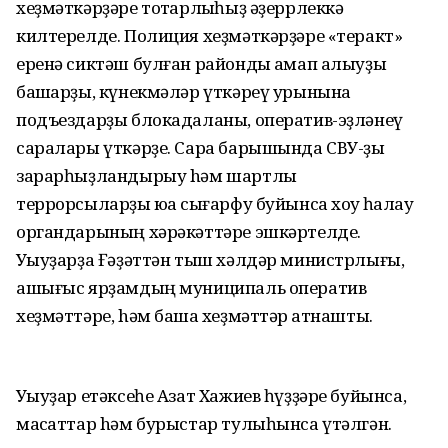
хеҙмәткәрҙәре тотҡарлыҡһыҙ әҙеррлеккә
килтерелде. Полиция хеҙмәткәрҙәре «теракт»
еренә сиктәш булған районды ҡамап алыуҙы
башҡарҙы, күнекмәләр үткәреү урынына
подъездарҙы блокадаланы, оператив-эҙләнеү
саралары үткәрҙе. Сара барышында СВУ-ҙы
зарарһыҙландырыу hәм шартлы
террорсыларҙы юҡҡа сығарфу буйынса хоҡуҡ һаҡлау
органдарының хәрәкәттәре эшкәртелде.
Уҡыуҙарҙа Ғәҙәттән тыш хәлдәр министрлығы,
ашығыс ярҙамдың муниципаль оператив
хеҙмәттәре, hәм башҡа хеҙмәттәр ҡатнашты.
Уҡыуҙар етәксеһе Азат Хажиев һүҙҙәре буйынса,
маҡсаттар hәм бурыстар тулыһынса үтәлгән.