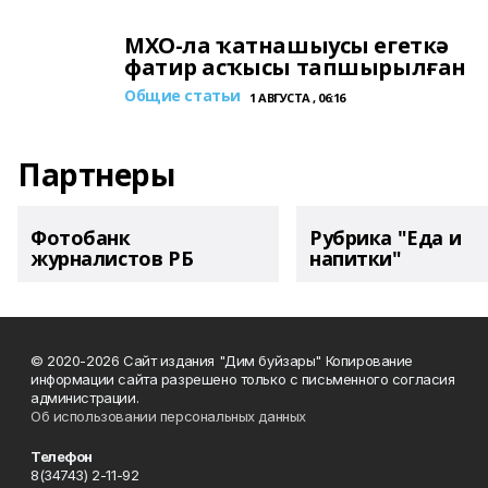
МХО-ла ҡатнашыусы егеткә
фатир асҡысы тапшырылған
Общие статьи
1 АВГУСТА , 06:16
Партнеры
Фотобанк
Рубрика "Еда и
журналистов РБ
напитки"
© 2020-2026 Сайт издания "Дим буйзары" Копирование
информации сайта разрешено только с письменного согласия
администрации.
Об использовании персональных данных
Телефон
8(34743) 2-11-92