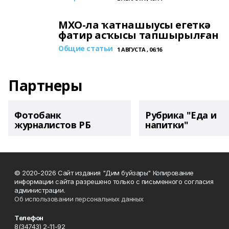
МХО-ла ҡатнашыусы егеткә
фатир асҡысы тапшырылған
Общие статьи
1 АВГУСТА , 06:16
Партнеры
Фотобанк
Рубрика "Еда и
журналистов РБ
напитки"
© 2020-2026 Сайт издания "Дим буйзары" Копирование
информации сайта разрешено только с письменного согласия
администрации.
Об использовании персональных данных
Телефон
8(34743) 2-11-92