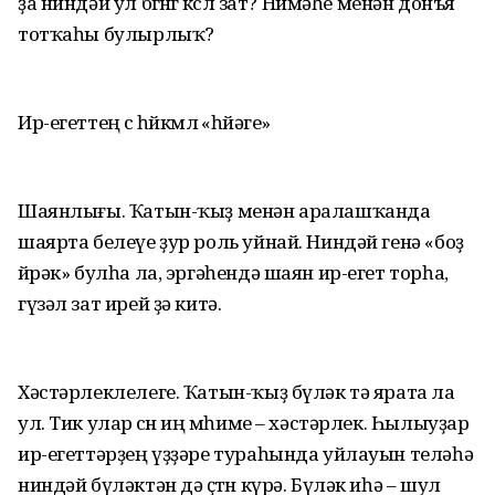
ҙа ниндәй ул бөгөнгө көслө зат? Нимәһе менән донъя
тотҡаһы булырлыҡ?
Ир-егеттең өс һөйкөмлө «һөйәге»
Шаянлығы. Ҡатын-ҡыҙ менән аралашҡанда
шаярта белеүе ҙур роль уйнай. Ниндәй генә «боҙ
йөрәк» булһа ла, эргәһендә шаян ир-егет торһа,
гүзәл зат ирей ҙә китә.
Хәстәрлеклелеге. Ҡатын-ҡыҙ бүләк тә ярата ла
ул. Тик улар өсөн иң мөһиме – хәстәрлек. Һылыуҙар
ир-егеттәрҙең үҙҙәре тураһында уйлауын теләһә
ниндәй бүләктән дә өҫтөн күрә. Бүләк иһә – шул