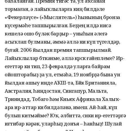
баһаланған. Премия тигәс тә, ул аҡсанан
тормаған, ә лайыҡлыларға киң билдәле
«Фекерләүсе» («Мыслитель») һынының бронза
күсермәһе тапшырылған. Беҙҙең илдә нисә
кешелә ошо бүләк барҙыр – уныһын әлегә
асыҡлап булманы, әммә әллә ни күп түгелдәр,
буғай. 2006 йылдан премия тапшырылмай.
Лайыҡлылар бөткәнме, әллә көрсөк ғәйеплеме? Ир-
егеттәр көнө тип, 23 февралдә уларға байрам
ойошторабыҙ ҙа ул, етмәһә, 19 ноябрҙә бына ун
йылдан ашыу инде АҠШ-та, Бөйөк Британияла,
Австралия, Һиндостан, Сингапур, Мальта,
Тринидад, Тобаго һәм Көньяҡ Африкала Халыҡ-
ара ир-аттар көнө билдәләнә, имеш. Ай-һай, күп
булып китмәйме? Юҡ, әлбиттә, сөнки ир-егеттәргә
иғтибар кәрәк, уларһыҙ донъя – һанһыҙ! Шулай