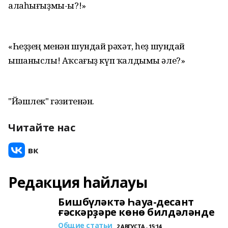
алаһығыҙмы-ы?!»
«Һеҙҙең менән шундай рәхәт, һеҙ шундай
ышаныслы! Аҡсағыҙ күп ҡалдымы әле?»
"Йәшлек" гәзитенән.
Читайте нас
Редакция һайлауы
Бишбүләктә Һауа-десант
ғәскәрҙәре көнө билдәләнде
Общие статьи
2 АВГУСТА , 15:14