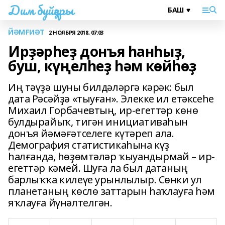
Дим буйҙары
ЙӘМҒИӘТ
2 НОЯБРЯ 2018, 07:03
Ирҙәрһеҙ донъя һанһыҙ,
буш, күңелһеҙ һәм көйһөҙ
Иң тәүҙә шуны билдәләргә кәрәк: был
дата Рәсәйҙә «тыуған». Элекке ил етәксеһе
Михаил Горбачевтың, ир-егеттәр көнө
булдырайыҡ, тигән инициативаһын
донъя йәмәғәтселеге күтәреп ала.
Демография статис­тикаһына күҙ
һалғанда, һөҙөмтәләр ҡыуандырмай – ир-
егеттәр кәмей. Шуға ла был датаның
барлыҡҡа килеүе урынлылыр. Сөнки ул
планетаның көслө заттарын һаҡлауға һәм
яҡлауға йүнәлтелгән.