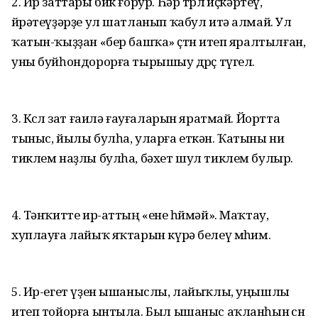
2. Ир заттары бик ғорур. Һәр төрлө иҫкәртеү,
өйрәтеүҙәрҙе ул шатланып ҡабул итә алмай. Ул
ҡатын-ҡыҙҙан «бер башҡа» өҫтөн итеп яралтылған,
уны буйһондорорға тырышыу дөрөҫ түгел.
3. Көслө зат ғаилә ғауғаларын яратмай. Йортта
тыныс, йылы булһа, уларға еткән. Ҡатыны ни
тиклем наҙлы булһа, бәхет шул тиклем булыр.
4. Тәнҡитте ир-аттың «ене һөймәй». Маҡтау,
хуплауға лайыҡ яҡтарын күрә белеү мөһим.
5. Ир-егет үҙен ышаныслы, лайыҡлы, уңышлы
итеп тойорға ынтыла. Был ышаныс аҡланһын өсөн