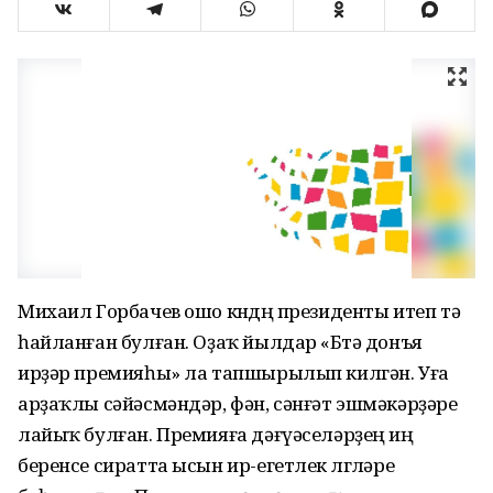
Михаил Горбачев ошо көндөң президенты итеп тә
һайланған булған. Оҙаҡ йылдар «Бөтә донъя
ирҙәр премияһы» ла тапшырылып килгән. Уға
арҙаҡлы сәйәсмәндәр, фән, сәнғәт эшмәкәрҙәре
лайыҡ булған. Премияға дәғүәселәрҙең иң
беренсе сиратта ысын ир-егетлек өлгөләре