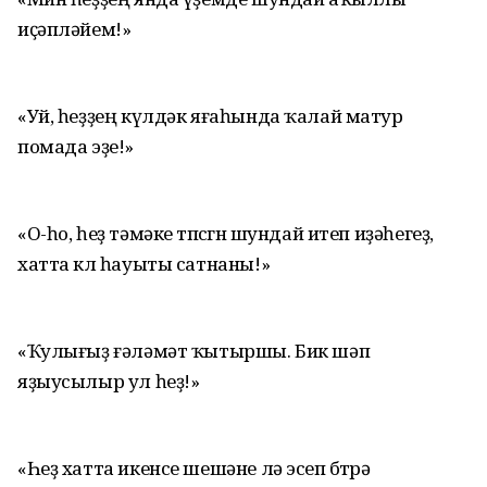
иҫәпләйем!»
«Уй, һеҙҙең күлдәк яғаһында ҡалай матур
помада эҙе!»
«О-һо, һеҙ тәмәке төпсөгөн шундай итеп иҙәһегеҙ,
хатта көл һауыты сатнаны!»
«Ҡулығыҙ ғәләмәт ҡытыршы. Бик шәп
яҙыусылыр ул һеҙ!»
«Һеҙ хатта икенсе шешәне лә эсеп бөтөрә