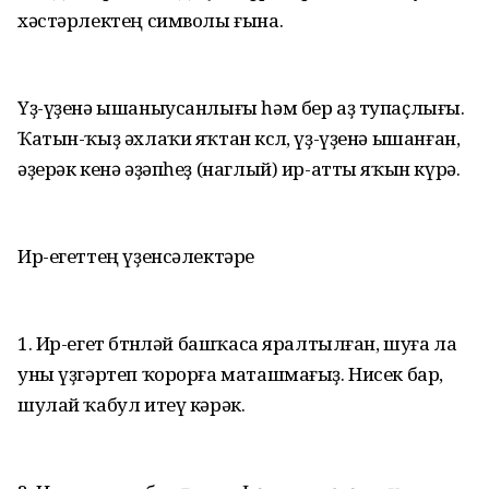
хәстәрлектең символы ғына.
Үҙ-үҙенә ышаныусанлығы һәм бер аҙ тупаҫлығы.
Ҡатын-ҡыҙ әхлаҡи яҡтан көслө, үҙ-үҙенә ышанған,
әҙерәк кенә әҙәпһеҙ (наглый) ир-атты яҡын күрә.
Ир-егеттең үҙенсәлектәре
1. Ир-егет бөтөнләй башҡаса яралтылған, шуға ла
уны үҙгәртеп ҡорорға маташмағыҙ. Нисек бар,
шулай ҡабул итеү кәрәк.