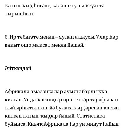
ҡатын-ҡыҙ, һөйгәне, кәләше тулы ҡеүәттә
тырышһын.
6. Ир тәбиғәте менән – яулап алыу­сы. Улар һәр
ваҡыт ошо маҡсат менән йәшәй.
Әйткәндәй
Африкала амазонкалар ауылы барлыҡҡа
килгән. Унда ҡасандыр ир-егеттәр тарафынан
ҡыйырһытылған, йә буласаҡ ирҙәренән ҡасып
киткән ҡатын-ҡыҙҙар йәшәй. Статистика
буйынса, Көньяҡ Африкала һәр ун минут һайын