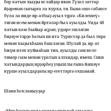
бер ҡатын-ҡыҙҙы көсләй­ҙәр икән. Гүзәл заттар
өйҙәренән сығырға ла ҡурҡа, ти. Бына ошо сәбәпсе
була ла инде ир-атһыҙ ауыл төҙөргә. «Килешеү»
тигән исем менән йөрөтәләр был ауылды. Унда 48
ҡатын кәзә-һыйыр аҫрап, үҙҙәре эшләгән
биҙәүестәрҙе һатып көн итә. Туристар ҙа был тирә
менән ҡыҙыҡһына башлаған. Шулай ҙа, ир-ат
һөжүм итеп ҡуймаһын тип, ауылды сәнскеле
тимер сым менән уратып алғандар, имеш. Сөнки
ҡатындарҙың ирҙәрһеҙ уңышлы ғына йәшәүе
күрше ауылдарҙағы ир-егеттәргә оҡшамай.
Шаян һоҡланыуҙар
«Мин һеҙҙең янда үҙемде шундай аҡыллы