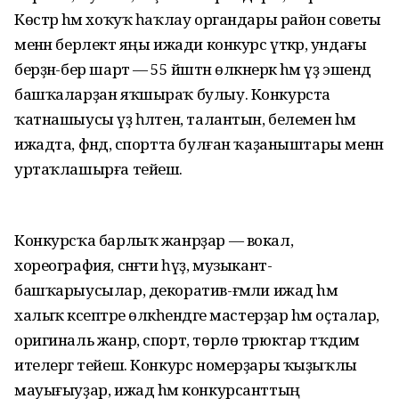
Көстәр hәм хоҡуҡ һаҡлау органдары район советы
менән берлектә яңы ижади конкурс үткәрә, ундағы
берҙән-бер шарт — 55 йәштән өлкәнерәк hәм үҙ эшендә
башҡаларҙан яҡшыраҡ булыу. Конкурста
ҡатнашыусы үҙ һәләтен, талантын, белемен hәм
ижадта, фәндә, спортта булған ҡаҙаныштары менән
уртаҡлашырға тейеш.
Конкурсҡа барлыҡ жанрҙар — вокал,
хореография, сәнғәти һүҙ, музыкант-
башҡарыусылар, декоратив-ғәмәли ижад hәм
халыҡ кәсептәре өлкәһендәге мастерҙар hәм оҫталар,
оригиналь жанр, спорт, төрлө трюктар тәҡдим
ителергә тейеш. Конкурс номерҙары ҡыҙыҡлы
мауығыуҙар, ижад hәм конкурсанттың