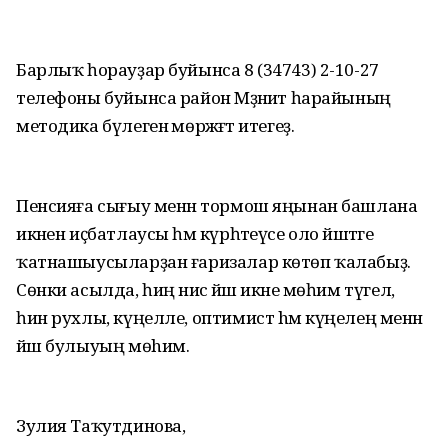
Барлыҡ һорауҙар буйынса 8 (34743) 2-10-27
телефоны буйынса район Мәҙәниәт һарайының
методика бүлегенә мөрәжәғәт итегеҙ.
Пенсияға сығыу менән тормош яңынан башлана
икәнен иҫбатлаусы һәм күрһәтеүсе оло йәштәге
ҡатнашыусыларҙан ғаризалар көтөп ҡалабыҙ.
Сөнки асылда, һиңә нисә йәш икәне мөһим түгел, ә
һин рухлы, күңелле, оптимист hәм күңелең менән
йәш булыуың мөhим.
Зyлия Таҡутдинова,