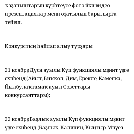
ҡаҙаныштарын күрһәтеүсе фото йәки видео
презентациялар менән оҙатылып барылырға
тейеш.
Конкурстың һайлап алыу турҙары:
21 ноябрҙә Дүсән ауылы Күп функциялы мәҙәниәт үҙәге
сәхнәһендә (Айыт, Биҡҡол, Дим, Ерекле, Каменка,
Йылбулаҡтамаҡ ауыл Советтары
конкурсанттары);
22 ноябрҙә Баҙлыҡ ауылы Күп функциялы мәҙәниәт
үҙәге сәхнәһендә (Баҙлыҡ, Калинин, Ҡыңғыр-Мәнәүез