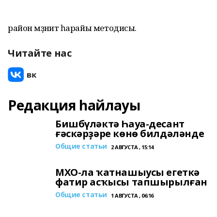
район мәҙәниәт һарайы методисы.
Читайте нас
Редакция һайлауы
Бишбүләктә Һауа-десант
ғәскәрҙәре көнө билдәләнде
Общие статьи
2 АВГУСТА , 15:14
МХО-ла ҡатнашыусы егеткә
фатир асҡысы тапшырылған
Общие статьи
1 АВГУСТА , 06:16