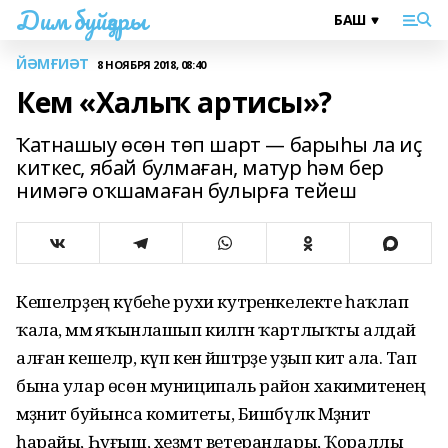
Дим буйҙары
ЙӘМҒИӘТ
8 НОЯБРЯ 2018, 08:40
Кем «Халыҡ артисы»?
Ҡатнашыу өсөн төп шарт — барыһы ла иҫ
киткес, ябай булмаған, матур hәм бер
нимәгә оҡшамаған булырға тейеш
Кешеләрҙең күбеһе рухи кyтәренкелекте һаҡлап
ҡала, әммә яҡынлашып килгән ҡартлыҡты алдай
алған кешеләр, күп кенә йәштәрҙе уҙып китә ала. Тап
бына улар өсөн муниципаль район хакимиәтенең
мәҙәниәт буйынса комитеты, Бишбүләк Мәҙәниәт
һарайы, Һуғыш, хеҙмәт ветерандары, Ҡораллы