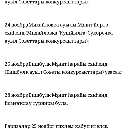
ауыл Советтары конкурсанттары);
24 ноябрҙә Михайловка ауылы Мәҙәниәт йорто
сәхнәһендә (Михайловка, Ҡушйылға, Сухоречка
ауыл Советтары конкурсанттары);
26 ноябрҙә Бишбүләк Мәҙәниәт һарайы сәхнәһендә
(Бишбүләк ауыл Советы конкурсанттары) уҙасаҡ;
28 ноябрҙә Бишбүләк Мәҙәниәт һарайы сәхнәһендә
йомғаҡлау турниры була.
Ғаризалар 25 ноябргә тиклем ҡабул ителәсәк.