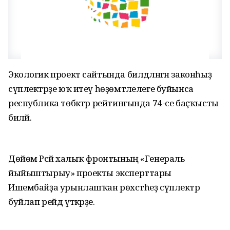
Экологик проект сайтында билдәләнгән законһыҙ
сүплектәрҙе юҡ итеү һөҙөмтәлелеге буйынса
республика төбәктәр рейтингында 74-се баҫҡысты
биләй.
Дөйөм Рәсәй халыҡ фронтының «Генераль
йыйыштырыу» проекты эксперттары
Ишембайҙа урынлашҡан рөхсәтһеҙ сүплектәр
буйлап рейд үткәрҙе.