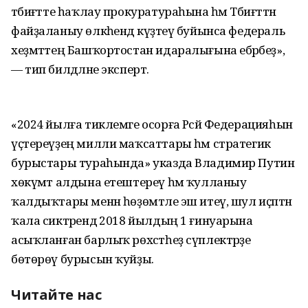
тәбиғәтте һаҡлау прокуратураһына һәм Тәбиғәттән
файҙаланыу өлкәһендә күҙәтеү буйынса федераль
хеҙмәттең Башҡортостан идаралығына ебәрәбеҙ»,
— тип билдәләне эксперт.
«2024 йылға тиклемге осорға Рәсәй Федерацияһын
үҫтереүҙең милли маҡсаттары һәм стратегик
бурыстары тураһында» указда Владимир Путин
хөкүмәт алдына етештереү һәм ҡулланыу
ҡалдыҡтары менән һөҙөмтәле эш итеү, шул иҫәптән
ҡала сиктәрендә 2018 йылдың 1 ғинуарына
асыҡланған барлыҡ рөхсәтһеҙ сүплектәрҙе
бөтөрөү бурысын ҡуйҙы.
Читайте нас