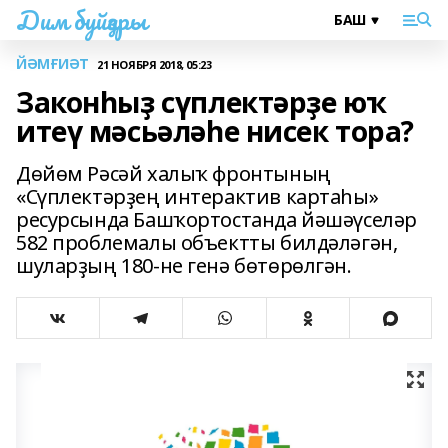
Дим буйҙары
ЙӘМҒИӘТ
21 НОЯБРЯ 2018, 05:23
Законһыҙ сүплектәрҙе юҡ
итеү мәсьәләһе нисек тора?
Дөйөм Рәсәй халыҡ фронтының
«Сүплектәрҙең интерактив картаһы»
ресурсында Башҡортостанда йәшәүселәр
582 проблемалы объектты билдәләгән,
шуларҙың 180-не генә бөтөрөлгән.