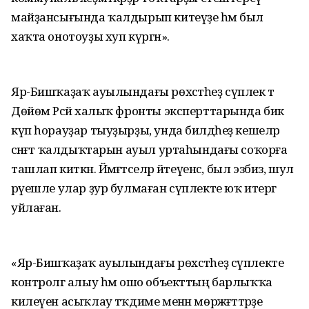
майҙансығында ҡалдырып китеүҙе һәм был
хаҡта онотоуҙы хуп күргән».
Яр-Бишҡаҙаҡ ауылындағы рөхсәтһеҙ сүплек тә
Дөйөм Рәсәй халыҡ фронты эксперттарында бик
күп һорауҙар тыуҙырҙы, унда билдәһеҙ кешеләр
сәнәғәт ҡалдыҡтарын ауыл уртаһындағы соҡорға
ташлап киткән. Йәмәғәтселәр әйтеүенсә, был эзбиз, шул
рәүешле улар ҙур булмаған сүплекте юҡ итергә
уйлаған.
«Яр-Бишҡаҙаҡ ауылындағы рөхсәтһеҙ сүплекте
контролгә алыу һәм ошо объекттың барлыҡҡа
килеүен асыҡлау тәҡдиме менән мөрәжәғәттәрҙе