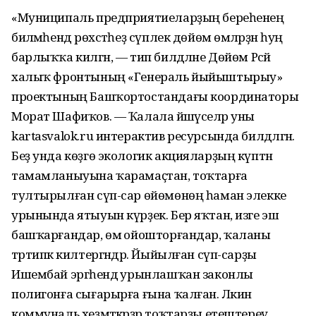
«Муниципаль предприятиеларҙың береһенең
биләмәһендә рөхсәтһеҙ сүплек дөйөм өмәләрҙән һуң
барлыҡҡа килгән, — тип билдәләне Дөйөм Рәсәй
халыҡ фронтының «Генераль йыйыштырыу»
проектының Башҡортостандағы координаторы
Морат Шафиҡов. — Ҡалала йәшәүселәр уны
kartasvalok.ru интерактив ресурсында билдәләгән.
Беҙ унда көҙгө экологик акцияларҙың күптән
тамамланыуына ҡарамаҫтан, тоҡтарға
тултырылған сүп-сар өйөмөнөң һаман элекке
урынында ятыуын күрҙек. Бер яҡтан, изге эш
башҡарғандар, өмә ойошторғандар, ҡаланы
тәртипкә килтергәндәр. Йыйылған сүп-сарҙы
Ишембай эргәһендә урынлашҡан законлы
полигонға сығарырға ғына ҡалған. Ләкин
коммуналь хеҙмәткәрҙәр тоҡтарҙы етештереү