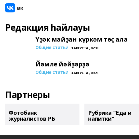
Редакция һайлауы
Үҙәк майҙан күркәм төҫ ала
Общие статьи
3 АВГУСТА , 07:38
Йәмле йәйҙәрҙә
Общие статьи
3 АВГУСТА , 06:25
Партнеры
Фотобанк
Рубрика "Еда и
журналистов РБ
напитки"