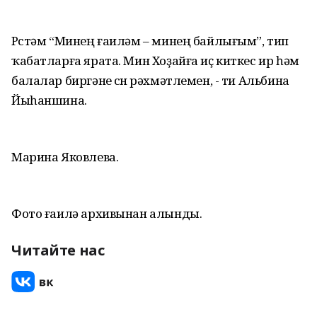
Рөстәм “Минең ғаиләм – минең байлығым”, тип
ҡабатларға ярата. Мин Хоҙайға иҫ киткес ир һәм
балалар биргәне өсөн рәхмәтлемен, - ти Альбина
Йыһаншина.
Марина Яковлева.
Фото ғаилә архивынан алынды.
Читайте нас