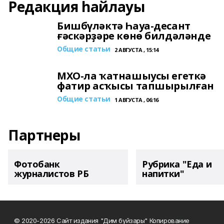
Редакция һайлауы
Бишбүләктә Һауа-десант
ғәскәрҙәре көнө билдәләнде
Общие статьи
2 АВГУСТА , 15:14
МХО-ла ҡатнашыусы егеткә
фатир асҡысы тапшырылған
Общие статьи
1 АВГУСТА , 06:16
Партнеры
Фотобанк
Рубрика "Еда и
журналистов РБ
напитки"
© 2020-2026 Сайт издания "Дим буйзары" Копирование