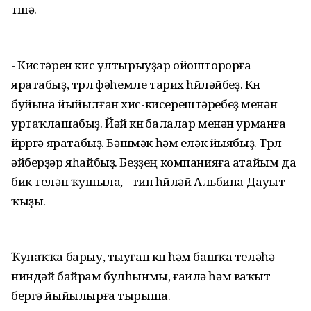
төшә.
- Кистәрен кис ултырыуҙар ойошторорға
яратабыҙ, төрлө фәһемле тарих һөйләйбеҙ. Көн
буйына йыйылған хис-кисерештәребеҙ менән
уртаҡлашабыҙ. Йәй көнө балалар менән урманға
йөрөргә яратабыҙ. Бәшмәк һәм еләк йыябыҙ. Төрлө
әйберҙәр яһайбыҙ. Беҙҙең компанияға атайым да
бик теләп ҡушыла, - тип һөйләй Альбина Дауыт
ҡыҙы.
Ҡунаҡҡа барыу, тыуған көн һәм башҡа теләһә
ниндәй байрам булһынмы, ғаилә һәм ваҡыт
бергә йыйылырға тырыша.