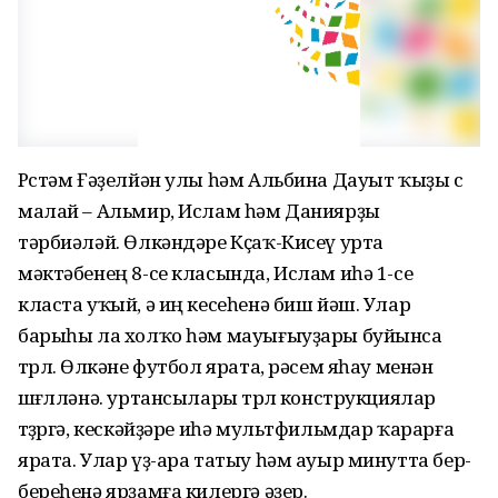
Рөстәм Ғәҙелйән улы һәм Альбина Дауыт ҡыҙы өс
малай – Альмир, Ислам һәм Даниярҙы
тәрбиәләй. Өлкәндәре Кҫаҡ-Кисеү урта
мәктәбенең 8-се класында, Ислам иһә 1-се
класта уҡый, ә иң кесеһенә биш йәш. Улар
барыһы ла холҡо һәм мауығыуҙары буйынса
төрлө. Өлкәне футбол ярата, рәсем яһау менән
шөғөлләнә. уртансылары төрлө конструкциялар
төҙөргә, кескәйҙәре иһә мультфильмдар ҡарарға
ярата. Улар үҙ-ара татыу һәм ауыр минутта бер-
береһенә ярҙамға килергә әҙер.