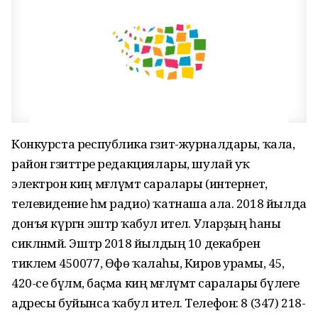
Конкурста республика гәзит-журналдары, ҡала,
район гәзиттәре редакциялары, шулай уҡ
электрон киң мәғлүмәт саралары (интернет,
телевидение һәм радио) ҡатнаша ала. 2018 йылда
донъя күргән эштәр ҡабул ителә. Уларҙың һаны
сикләнмәй. Эштәр 2018 йылдың 10 декабренә
тиклем 450077, Өфө ҡалаһы, Киров урамы, 45,
420-се бүлмә, баҫма киң мәғлүмәт саралары бүлеге
адресы буйынса ҡабул ителә. Телефон: 8 (347) 218-