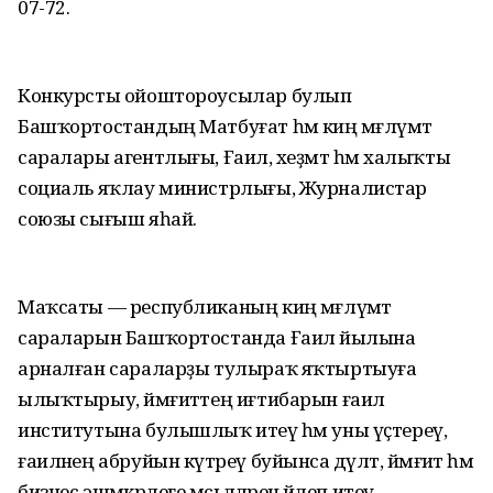
07-72.
Конкурсты ойоштороусылар булып
Башҡортостандың Матбуғат һәм киң мәғлүмәт
саралары агентлығы, Ғаилә, хеҙмәт һәм халыҡты
социаль яҡлау министрлығы, Журналистар
союзы сығыш яһай.
Маҡсаты — республиканың киң мәғлүмәт
сараларын Башҡортостанда Ғаилә йылына
арналған сараларҙы тулыраҡ яҡтыртыуға
ылыҡтырыу, йәмғиәттең иғтибарын ғаилә
институтына булышлыҡ итеү һәм уны үҫтереү,
ғаиләнең абруйын күтәреү буйынса дәүләт, йәмғиәт һәм
бизнес эшмәкәрлеге мәсьәләләренә йәлеп итеү.