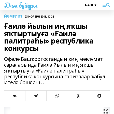
Дим буйҙары
ЙӘМҒИӘТ
23 НОЯБРЯ 2018, 12:22
Ғаилә йылын иң яҡшы
яҡтыртыуға «Ғаилә
палитраһы» республика
конкурсы
Өфөлә Башҡортостандың киң мәғлүмәт
сараларында Ғаилә йылын иң яҡшы
яҡтыртыуға «Ғаилә палитраһы»
республика конкурсына ғаризалар ҡабул
ителә башланы.