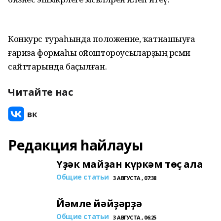
Конкурс тураһында положение, ҡатнашыуға
ғариза формаһы ойоштороусыларҙың рәсми
сайттарында баҫылған.
Читайте нас
Редакция һайлауы
Үҙәк майҙан күркәм төҫ ала
Общие статьи
3 АВГУСТА , 07:38
Йәмле йәйҙәрҙә
Общие статьи
3 АВГУСТА , 06:25