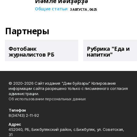
Йәмле йәйҙәрҙә
Общие статьи
3 АВГУСТА , 06:25
Партнеры
Фотобанк
Рубрика "Еда и
журналистов РБ
напитки"
© 2020-2026 Сайт издания "Дим буйзары" Копирование
информации сайта разрешено только с письменного согласия
администрации.
Об использовании персональных данных
Телефон
8(34743) 2-11-92
Адрес
452040, РБ, Бижбулякский район, с.Бижбуляк, ул. Советская,
31