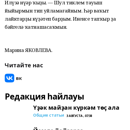
Илүзә Әнүәр ҡыҙы. — Шул тиклем тауыш
йыйырмын тип уйламағайным. Һәр ваҡыт
лайктарҙы күҙәтеп барҙым. Икенсе тапҡыр ҙа
бәйгелә ҡатнашасаҡмын.
Марина ЯКОВЛЕВА.
Читайте нас
Редакция һайлауы
Үҙәк майҙан күркәм төҫ ала
Общие статьи
3 АВГУСТА , 07:38