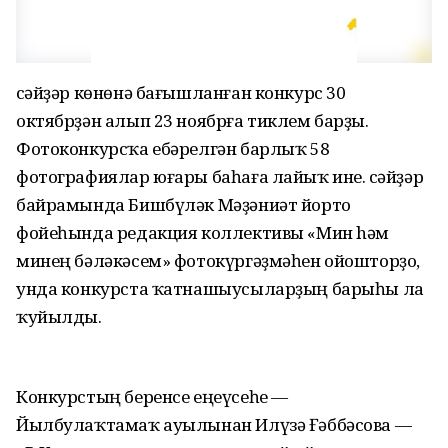
Әсәйҙәр көнөнә бағышланған конкурс 30
октябрҙән алып 23 ноябрға тиклем барҙы.
Фотоконкурсҡа ебәрелгән барлыҡ 58
фотографиялар юғары баһаға лайыҡ ине. Әсәйҙәр
байрамында Бишбүләк Мәҙәниәт йорто
фойеһында редакция коллективы «Мин hәм
минең бәләкәсем» фотокүргәҙмәһен ойошторҙо,
унда конкурста ҡатнашыусыларҙың барыһы ла
ҡуйылды.
Конкурстың беренсе еңеүсеһе —
Йылбулаҡтамаҡ ауылынан Илүзә Ғәббәсова —