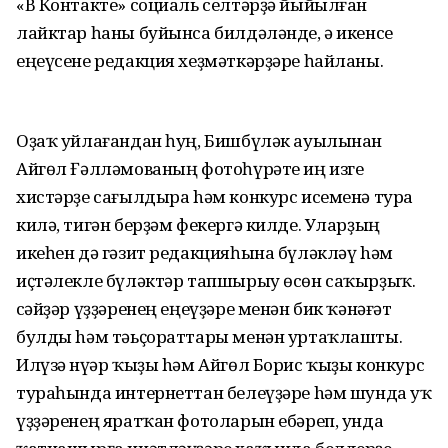
«В Контакте» социаль селтәрҙә йыйылған
лайктар һаны буйынса билдәләнде, ә икенсе
еңеүсене редакция хеҙмәткәрҙәре һайланы.
Оҙаҡ уйлағандан һуң, Бишбүләк ауылынан
Айгөл Ғәлләмованың фотоһүрәте иң изге
хистәрҙе сағылдыра hәм конкурс исеменә тура
килә, тигән берҙәм фекергә килде. Уларҙың
икеһен дә гәзит редакцияһына бүләкләү hәм
иҫтәлекле бүләктәр тапшырыу өсөн саҡырҙыҡ.
Әсәйҙәр үҙҙәренең еңеүҙәре менән бик ҡәнәғәт
булды hәм тәьҫораттары менән уртаҡлашты.
Илүзә Әнүәр ҡыҙы hәм Айгөл Борис ҡыҙы конкурс
тураһында интернеттан белеүҙәре hәм шунда уҡ
үҙҙәренең яратҡан фотоларын ебәреп, унда