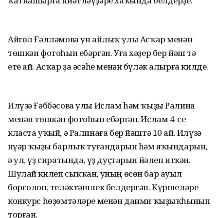
ҡатнашырға ниәтләүҙәре хаҡында белдерҙе.
Айгөл Ғәлләмова ун айлыҡ улы Асҡар менән
төшкән фотоһын ебәргән. Уға хәҙер бер йәш тә
ете ай. Асҡар ҙа әсәһе менән бүләк алырға килде.
Илүзә Ғәббәсова улы Ислам hәм ҡыҙы Ралина
менән төшкән фотоһын ебәргән. Ислам 4-се
класта уҡый, ә Ралинаға бер йәштә 10 ай. Илүзә
Әнүәр ҡыҙы барлыҡ туғандарын hәм яҡындарын,
ә ул, үҙ сиратында, үҙ дуҫтарын йәлеп иткән.
Шулай килеп сыҡҡан, уның өсөн бар ауыл
борсолоп, теләктәшлек белдергән. Күршеләре
конкурс һөҙөмтәләре менән даими ҡыҙыҡһынып
торған.