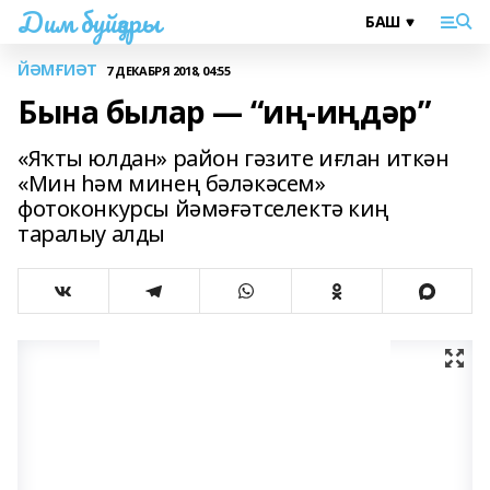
Дим буйҙары
ЙӘМҒИӘТ
7 ДЕКАБРЯ 2018, 04:55
Бына былар — “иң-иңдәр”
«Яҡты юлдан» район гәзите иғлан иткән
«Мин hәм минең бәләкәсем»
фотоконкурсы йәмәғәтселектә киң
таралыу алды