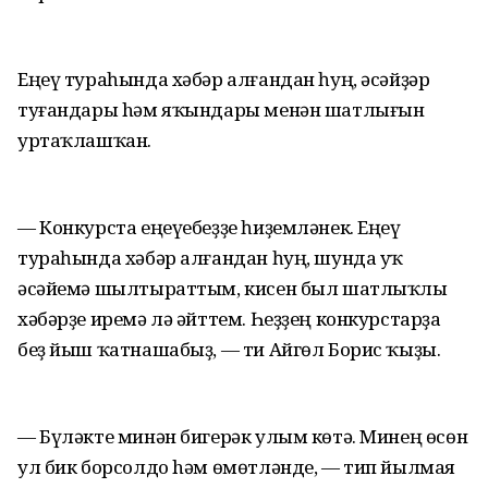
Еңеү тураһында хәбәр алғандан һуң, әсәйҙәр
туғандары hәм яҡындары менән шатлығын
уртаҡлашҡан.
— Конкурста еңеүебеҙҙе һиҙемләнек. Еңеү
тураһында хәбәр алғандан һуң, шунда уҡ
әсәйемә шылтыраттым, кисен был шатлыҡлы
хәбәрҙе иремә лә әйттем. Һеҙҙең конкурстарҙа
беҙ йыш ҡатнашабыҙ, — ти Айгөл Борис ҡыҙы.
— Бүләкте минән бигерәк улым көтә. Минең өсөн
ул бик борсолдо hәм өмөтләнде, — тип йылмая