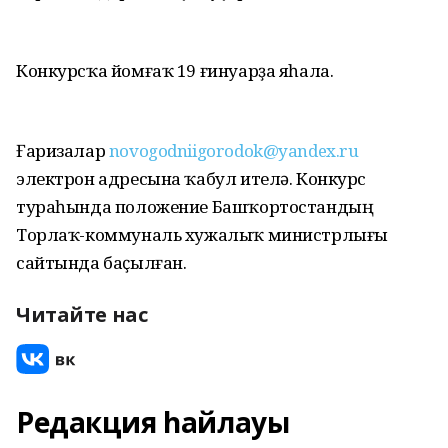
Конкурсҡа йомғаҡ 19 ғинуарҙа яһала.
Ғаризалар
novogodniigorodok@yandex.ru
электрон адресына ҡабул ителә. Конкурс
тураһында положение Башҡортостандың
Торлаҡ-коммуналь хужалыҡ министрлығы
сайтында баҫылған.
Читайте нас
Редакция һайлауы