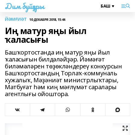
Дим буйҙары
ЙӘМҒИӘТ
10 ДЕКАБРЯ 2018, 15:44
Иң матур яңы йыл
ҡаласығы
Башҡортостанда иң матур яңы йыл
ҡаласығын билдәләйҙәр. Йәмәғәт
биләмәләрен төҙөкләндереү конкурсын
Башҡортостандың Торлаҡ-коммуналь
хужалыҡ, Мәҙәниәт министрлыҡтары,
Матбуғат һәм киң мәғлүмәт саралары
агентлығы ойоштора.