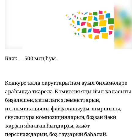
Бүләк — 500 мең һум.
Конкурс ҡала округтары һәм ауыл биләмәләре
араһында үткәрелә. Комиссия яңы йыл ҡаласығы
биҙәлешен, яҡтылыҡ элементтарын,
иллюминацияны файҙаланыуҙы, шыршыны,
скульптура композицияларын, боҙҙан йәки
ҡарҙан яһалған һындарҙы, әкиәт
персонаждарын, боҙ тауҙарын баһалай.