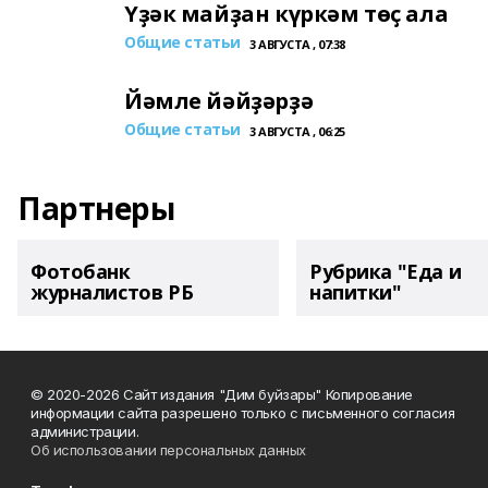
Үҙәк майҙан күркәм төҫ ала
Общие статьи
3 АВГУСТА , 07:38
Йәмле йәйҙәрҙә
Общие статьи
3 АВГУСТА , 06:25
Партнеры
Фотобанк
Рубрика "Еда и
журналистов РБ
напитки"
© 2020-2026 Сайт издания "Дим буйзары" Копирование
информации сайта разрешено только с письменного согласия
администрации.
Об использовании персональных данных