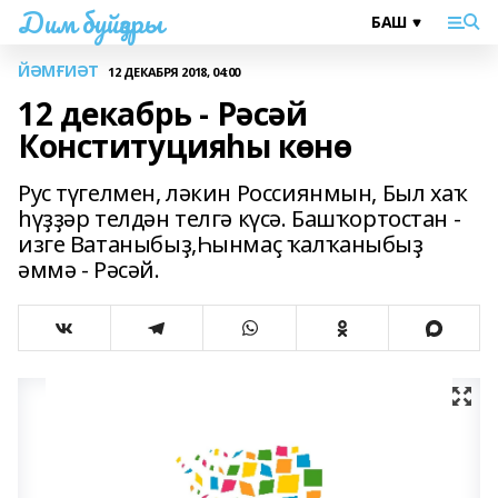
Дим буйҙары
ЙӘМҒИӘТ
12 ДЕКАБРЯ 2018, 04:00
12 декабрь - Рәсәй
Конституцияһы көнө
Рус түгелмен, ләкин Россиянмын, Был хаҡ
һүҙҙәр телдән телгә күсә. Башҡортостан -
изге Ватаныбыҙ,Һынмаҫ ҡалҡаныбыҙ
әммә - Рәсәй.