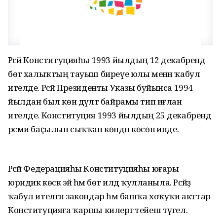
Рәсәй Конституцияһы 1993 йылдың 12 декабрендә
бөтә халыҡтың тауыш биреүе юлы менән ҡабул
ителде. Рәсәй Президенты Указы буйынса 1994
йылдан был көн дәүләт байрамы тип иғлан
ителде. Конституция 1993 йылдың 25 декабрендә
рәсми баҫылып сыҡҡан көндән көсөнә инде.
Рәсәй Федерацияһы Конституцияһы юғары
юридик көскә эйә һәм бөтә илдә ҡулланыла. Рәсәйҙә
ҡабул ителгән закондар һәм башҡа хоҡуҡи акттар
Конституцияға ҡаршы килергә тейеш түгел.