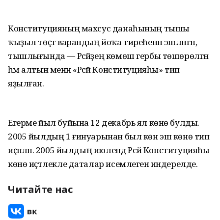
Конституцияның махсус данаһының тышы
ҡыҙыл төҫтә варандың йоҡа тиреһенән эшләнгән,
тышлығында — Рәсәйҙең көмөш гербы төшөрөлгән
һәм алтын менән «Рәсәй Конституцияһы» тип
яҙылған.
Егерме йыл буйына 12 декабрь ял көнө булды.
2005 йылдың 1 ғинуарынан был көн эш көнө тип
иҫәпләнә. 2005 йылдың июлендә Рәсәй Конституцияһы
көнө иҫтәлекле даталар исемлегенә индерелде.
Читайте нас