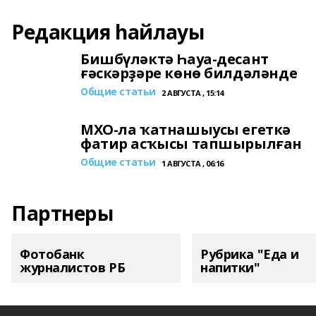
Редакция һайлауы
Бишбүләктә Һауа-десант
ғәскәрҙәре көнө билдәләнде
Общие статьи
2 АВГУСТА , 15:14
МХО-ла ҡатнашыусы егеткә
фатир асҡысы тапшырылған
Общие статьи
1 АВГУСТА , 06:16
Партнеры
Фотобанк
Рубрика "Еда и
журналистов РБ
напитки"