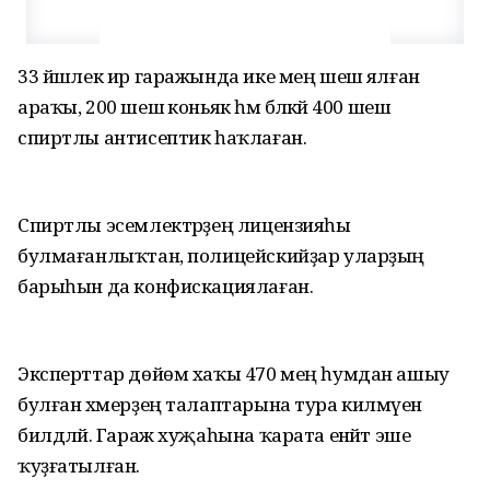
33 йәшлек ир гаражында ике мең шешә ялған
араҡы, 200 шешә коньяк һәм бәләкәй 400 шешә
спиртлы антисептик һаҡлаған.
Спиртлы эсемлектәрҙең лицензияһы
булмағанлыҡтан, полицейскийҙар уларҙың
барыһын да конфискациялаған.
Эксперттар дөйөм хаҡы 470 мең һумдан ашыу
булған хәмерҙең талаптарына тура килмәүен
билдәләй. Гараж хуҗаһына ҡарата енәйәт эше
ҡуҙғатылған.