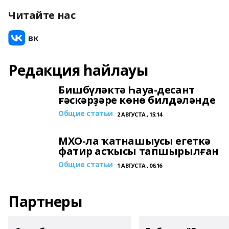
Читайте нас
Редакция һайлауы
Бишбүләктә Һауа-десант
ғәскәрҙәре көнө билдәләнде
Общие статьи
2 АВГУСТА , 15:14
МХО-ла ҡатнашыусы егеткә
фатир асҡысы тапшырылған
Общие статьи
1 АВГУСТА , 06:16
Партнеры