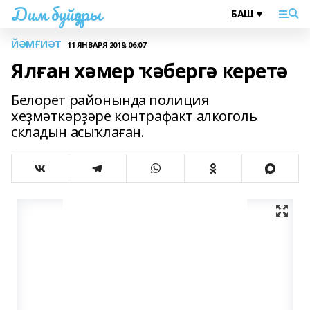
Дим буйҙары
ЙӘМҒИӘТ
11 ЯНВАРЯ 2019, 06:07
Ялған хәмер ҡәбергә керетә
Белорет районында полиция
хеҙмәткәрҙәре контрафакт алкоголь
складын асыҡлаған.