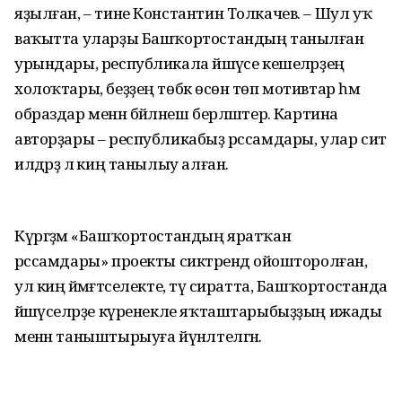
яҙылған, – тине Константин Толкачев. – Шул уҡ
ваҡытта уларҙы Башҡортостандың танылған
урындары, республикала йәшәүсе кешеләрҙең
холоҡтары, беҙҙең төбәк өсөн төп мотивтар һәм
образдар менән бәйләнеш берләштерә. Картина
авторҙары – республикабыҙ рәссамдары, улар сит
илдәрҙә лә киң танылыу алған.
Күргәҙмә «Башҡортостандың яратҡан
рәссамдары» проекты сиктәрендә ойошторолған,
ул киң йәмәғәтселекте, тәү сиратта, Башҡортостанда
йәшәүселәрҙе күренекле яҡташтарыбыҙҙың ижады
менән таныштырыуға йүнәлтелгән.