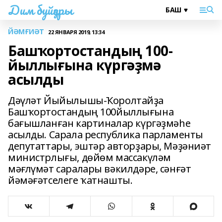
Дим буйҙары
ЙӘМҒИӘТ
22 ЯНВАРЯ 2019, 13:34
Башҡортостандың 100-
йыллығына күргәҙмә
асылды
Дәүләт Йыйылышы-Ҡоролтайҙа
Башҡортостандың 100йыллығына
бағышланған картиналар күргәҙмәһе
асылды. Сарала республика парламенты
депутаттары, эштәр авторҙары, Мәҙәниәт
министрлығы, дөйөм массакүләм
мәғлүмәт саралары вәкилдәре, сәнғәт
йәмәғәтселеге ҡатнашты.