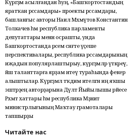
Күргәҙмә асылғандан һуң, «Башҡортостандың
яратҡан рәссамдары» проекты рәссамдары,
башланғыс авторы Наил Мәхмүтов Константин
Толкачев һәм республика парламенты
депутаттары менән осрашты, унда
Башҡортостанда рәсем сәнғәте үҫеше
перспективалары, республика рәссамдарының
иҗадын популярлаштырыу, күргәҙмәләр үткәреү,
йәш таланттарға ярҙам итеү тураһында фекер
алыштылар. Күргәҙмәлә тәҡдим ителгән иң яҡшы
эштәрҙең авторҙарына Дәүләт Йыйылышы рәйесе
Рәхмәт хаттары һәм республика Мәҙәниәт
министрлығының Маҡтау грамоталары
тапшырҙы
Читайте нас