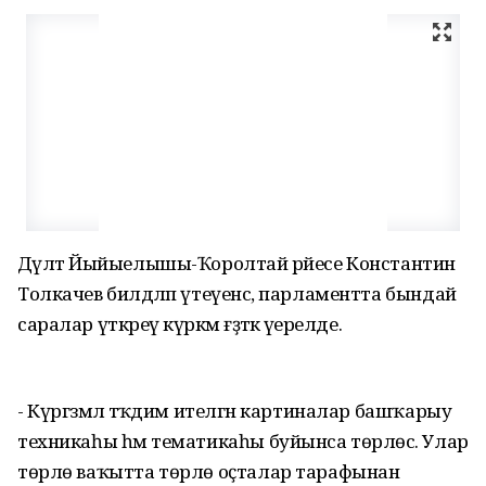
Дәүләт Йыйыелышы-Ҡоролтай рәйесе Константин
Толкачев билдәләп үтеүенсә, парламентта бындай
саралар үткәреү күркәм ғәҙәткә әүерелде.
- Күргәзмәлә тәҡдим ителгән картиналар башҡарыу
техникаһы һәм тематикаһы буйынса төрлөсә. Улар
төрлө ваҡытта төрлө оҫталар тарафынан