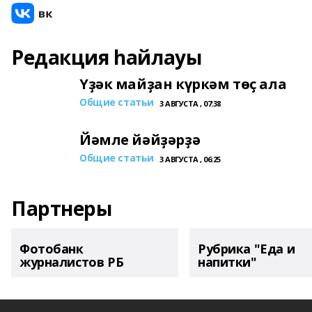
Редакция һайлауы
Үҙәк майҙан күркәм төҫ ала
Общие статьи
3 АВГУСТА , 07:38
Йәмле йәйҙәрҙә
Общие статьи
3 АВГУСТА , 06:25
Партнеры
Фотобанк
Рубрика "Еда и
журналистов РБ
напитки"