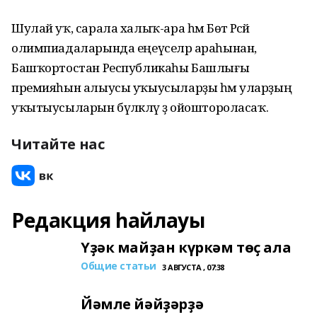
Шулай уҡ, сарала халыҡ-ара һәм Бөтә Рәсәй
олимпиадаларында еңеүселәр араһынан,
Башҡортостан Республикаһы Башлығы
премияһын алыусы уҡыусыларҙы һәм уларҙың
уҡытыусыларын бүләкләү ҙә ойоштороласаҡ.
Читайте нас
Редакция һайлауы
Үҙәк майҙан күркәм төҫ ала
Общие статьи
3 АВГУСТА , 07:38
Йәмле йәйҙәрҙә