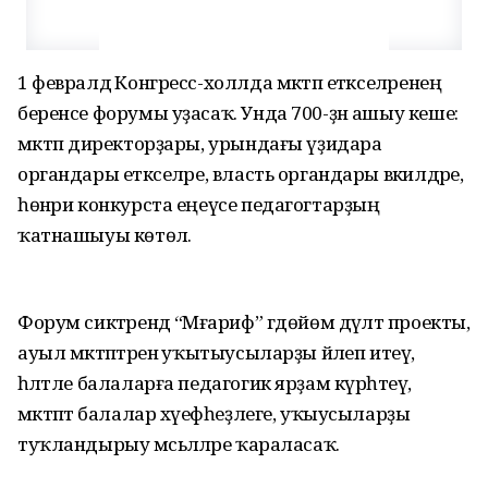
1 февралдә Конгресс-холлда мәктәп етәкселәренең
беренсе форумы уҙасаҡ. Унда 700-ҙән ашыу кеше:
мәктәп директорҙары, урындағы үҙидара
органдары етәкселәре, власть органдары вәкилдәре,
һөнәри конкурста еңеүсе педагогтарҙың
ҡатнашыуы көтөлә.
Форум сиктәрендә “Мәғариф” гдөйөм дәүләт проекты,
ауыл мәктәптәренә уҡытыусыларҙы йәлеп итеү,
һәләтле балаларға педагогик ярҙам күрһәтеү,
мәктәптә балалар хәүефһеҙлеге, уҡыусыларҙы
туҡландырыу мәсьәләләре ҡараласаҡ.