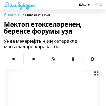
Дим буйҙары
ЙӘМҒИӘТ
22 ЯНВАРЯ 2019, 13:47
Мәктәп етәкселәренең
беренсе форумы уҙа
Унда мәғарифтың иң сетерекле
мәсьәләләре ҡараласаҡ.