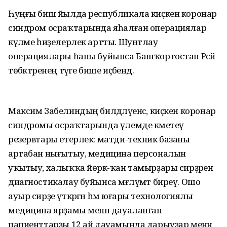
Һуңғы биш йылда республикала киҫкен коронар
синдром осраҡта­рында яһалған операциялар
күләме һиҙелерлек артты. Шунтлау
операциялары һаны буйынса Башҡортостан Рәсәй
төбәктәренең тәүге бише иҫәбендә.
Максим Забелиндың билдә­ләүенсә, киҫкен коронар
синдромы осраҡтарында үлемде кәметеү
резервтары етерлек: матди-техник базаны
артабан нығытыу, медицина персоналын
уҡытыу, халыҡ­ҡа йөрәк-ҡан тамырҙары сирҙәрен
диагностикалау буйынса мәғлүмәт биреү. Ошо
ауыр сирҙе үткәргән һәм юғары технологиялы
медицина ярҙамы менән дауаланған
пациенттарҙы 12 ай дауамында дарыуҙар менән