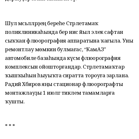
Шул мәсьәләләрҙең береһе Стәрлетамаҡ
поликлиникаһында бер нисә йыл элек сафтан
сыҡҡан флюорография аппаратына ҡағы­ла. Уны
ремонтлау мөмкин бул­мағас, “КамАЗ”
автомобиле база­һында күсмә флюорография
комплексын ойошторғандар. Стәрле­тамаҡтар
ҡышҡыһын һыуыҡта сиратта тороуға зарлана.
Радий Хәбиров яңы стационар флюорографты
монтажлауҙы 1 июлгә тиклем тамамларға
ҡушты.
* * *