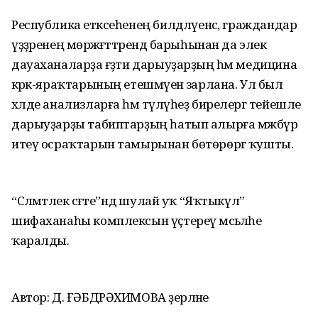
Республика етәксеһенең билдә­лә­үенсә, граждандар
үҙҙәренең мөрәжәғәттәрендә барыһынан да элек
дауаханаларҙа ғәҙәти дарыуҙарҙың һәм медицина
кәрәк-яраҡтарының етешмәүенә зарлана. Ул был
хәлде анализларға һәм түләүһеҙ бирелергә тейешле
дарыуҙарҙы табиптарҙың һатып алырға мәжбүр
итеү осраҡтарын тамырынан бөтөрөргә ҡушты.
“Сәләмәтлек сәғәте”ндә шулай уҡ “Яҡтыкүл”
шифаханаһы комплексын үҫтереү мәсьәләһе
ҡаралды.
Автор: Д. ҒӘБДРӘХИМОВА әҙерләне