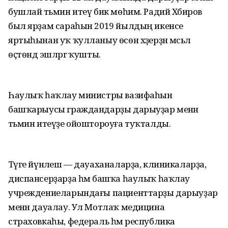
бушлай тәьмин итеү бик мөһим. Радий Хәбиров
был ярҙам сараһын 2019 йылдың икенсе
яртыһынан уҡ ҡулланыу өсөн хәҙерҙән мәсьәлә
өҫтөндә эшләргә ҡушты.
Һаулыҡ һаҡлау министры вазифаһын
башҡарыусы граждан­дарҙы дарыуҙар менән
тәьмин итеүҙе ойоштороуға туҡталды.
Тәүге йүнәлеш — дауаха­наларҙа, клиникаларҙа,
диспан­серҙарҙа һәм башҡа һаулыҡ һаҡлау
учреж­дение­ларын­дағы пациенттарҙы дарыуҙар
менән дауалау. Ул Мотлаҡ медицина
страховкаһы, федераль һәм республика