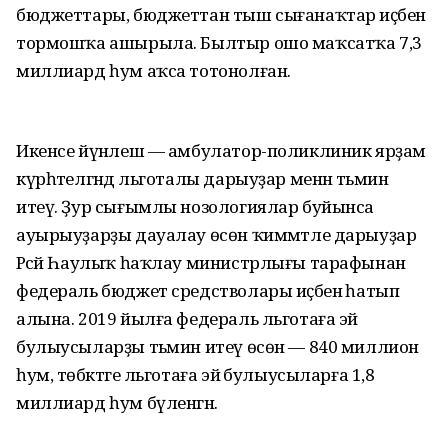
бюджеттары, бюджеттан тыш сығанаҡтар иҫәбенә
тормош­ҡа ашырыла. Былтыр ошо маҡсат­ҡа 7,3
миллиард һум аҡса тото­нолған.
Икенсе йүнәлеш — амбулатор-поликлиник ярҙам
күрһәтелгәндә льготалы дарыуҙар менән тәьмин
итеү. Ҙур сығымлы нозологиялар буйынса
ауырыуҙарҙы дауалау өсөн ҡиммәтле дарыуҙар
Рәсәй Һаулыҡ һаҡлау министрлығы тарафынан
федераль бюджет средстволары иҫәбенә һатып
алына. 2019 йылға федераль льготаға эйә
булыусыларҙы тәьмин итеү өсөн — 840 миллион
һум, төбәк­тәге льготаға эйә булыусыларға 1,8
миллиард һум бүленгән.