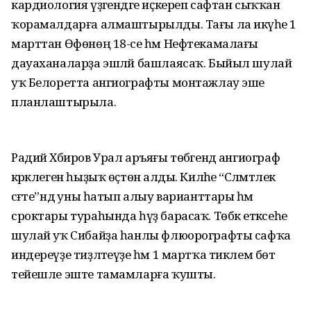
кардиология үҙәгендәге иҫкереп сафтан сыҡҡан
ҡорамалдарға алмаштырылды. Тағы ла икәүһе 1
марттан Өфөнөң 18-се һәм Нефтека­малағы
дауаханаларҙа эшләй башлаясаҡ. Быйыл шулай
уҡ Белоретта ангиографты монтажлау эше
планлаштырыла.
Радий Хәбиров Урал аръяғы төбәгендә ангиограф
кәрәклеген һыҙыҡ өҫтөнә алды. Киләһе “Сәләмәтлек
сәғәте”ндә уны һатып алыу варианттары һәм
сроктары тураһында һүҙ барасаҡ. Төбәк етәксеһе
шулай уҡ Сибайҙа һанлы флюорографты сафҡа
индереүҙе тиҙләтеүҙе һәм 1 мартҡа тиклем бөтә
тейешле эште тамамларға ҡушты.