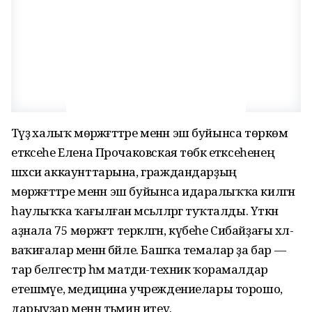
Тәүҙә халыҡ мөрәжәғәттәре ме­нән эш буйынса төркөм
етәксеһе Елена Прочаковская төбәк етәксеһенең
шәхси аккаунттарына, граждандарҙың
мөрәжәғәттәре менән эш буйынса идаралыҡҡа килгән
һаулыҡҡа ҡағылған мәсьәләләргә туҡталды. Үткән
аҙнала 75 мөрәжәғәт теркәлгән, күбеһе Сибайҙағы хәл-
ваҡиғалар менән бәйле. Башҡа темалар ҙа бар —
тар белгестәр һәм матди-техник ҡорамалдар
етешмәүе, медицина учреждениелары торошо,
дарыуҙар менән тәьмин итеү.