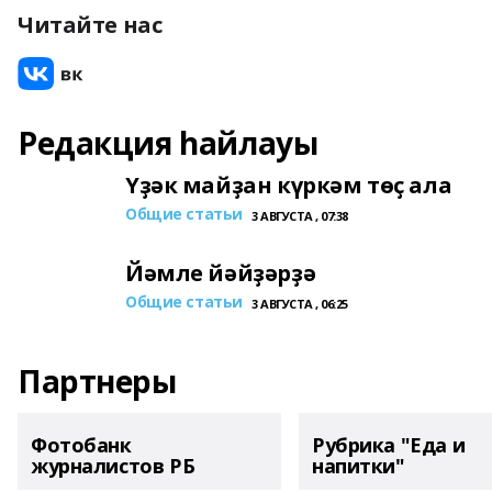
Читайте нас
Редакция һайлауы
Үҙәк майҙан күркәм төҫ ала
Общие статьи
3 АВГУСТА , 07:38
Йәмле йәйҙәрҙә
Общие статьи
3 АВГУСТА , 06:25
Партнеры
Фотобанк
Рубрика "Еда и
журналистов РБ
напитки"