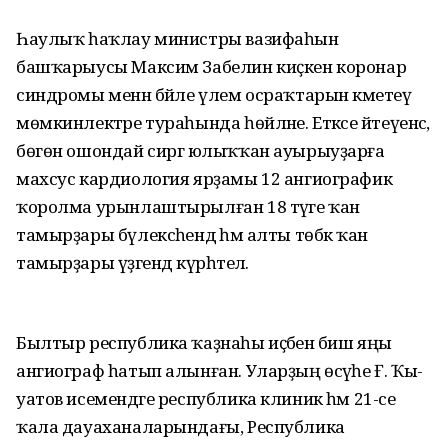
Һаулыҡ һаҡлау министры вазифаһын
башҡарыусы Максим Забелин киҫкен коронар
синдромы менән бәйле үлем осраҡтарын кәметеү
мөмкинлектәре тура­һында һөйләне. Етәксе әйтеүенсә,
бөгөн ошондай сиргә юлыҡҡан ауырыуҙарға
махсус кардиология ярҙамы 12 ангиографик
ҡоролма урынлаштырылған 18 тәүге ҡан
тамырҙары бүлексәһендә һәм алты төбәк ҡан
тамырҙары үҙәгендә күрһәтелә.
Былтыр республика ҡаҙнаһы иҫәбенә биш яңы
ангиограф һатып алынған. Уларҙың өсәүһе Ғ. Ҡы­
уатов исемендәге республика клиник һәм 21-се
ҡала дауаха­наларындағы, Республика