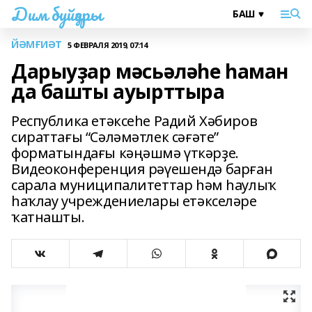
Дим буйҙары
ЙӘМҒИӘТ
5 ФЕВРАЛЯ 2019, 07:14
Дарыуҙар мәсьәләһе һаман
да башты ауырттыра
Республика етәксеһе Радий Хәбиров
сираттағы “Сәләмәтлек сәғәте”
форматындағы кәңәшмә үткәрҙе.
Видеоконференция рәүешендә барған
сарала муниципалитеттар һәм һаулыҡ
һаҡлау учреждениелары етәкселәре
ҡатнашты.