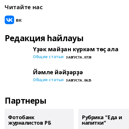
Читайте нас
Редакция һайлауы
Үҙәк майҙан күркәм төҫ ала
Общие статьи
3 АВГУСТА , 07:38
Йәмле йәйҙәрҙә
Общие статьи
3 АВГУСТА , 06:25
Партнеры
Фотобанк
Рубрика "Еда и
журналистов РБ
напитки"