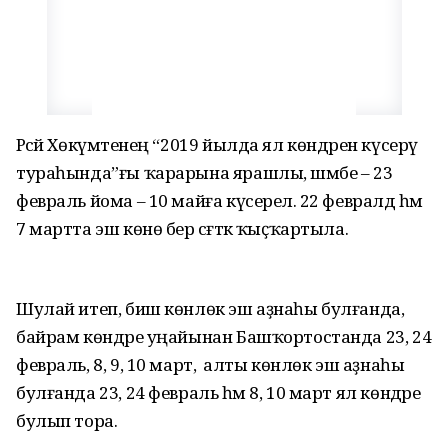
Рәсәй Хөкүмәтенең “2019 йылда ял көндәрен күсерү
тураһында”ғы ҡарарына ярашлы, шәмбе – 23
февраль йома – 10 майға күсерелә. 22 февралдә һәм
7 мартта эш көнө бер сәғәткә ҡыҫҡартыла.
Шулай итеп, биш көнлөк эш аҙнаһы булғанда,
байрам көндәре уңайынан Башҡортостанда 23, 24
февраль, 8, 9, 10 март, ә алты көнлөк эш аҙнаһы
булғанда 23, 24 февраль һәм 8, 10 март ял көндәре
булып тора.