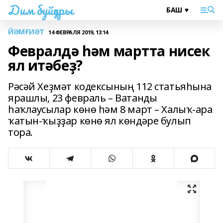
Дим буйҙары
ЙӘМҒИӘТ
14 ФЕВРАЛЯ 2019, 13:14
Февралдә һәм мартта нисек
ял итәбеҙ?
Рәсәй Хеҙмәт кодексының 112 статьяһына
ярашлы, 23 февраль – Ватанды
һаҡлаусылар көнө һәм 8 март – Халыҡ-ара
ҡатын-ҡыҙҙар көнө ял көндәре булып
тора.