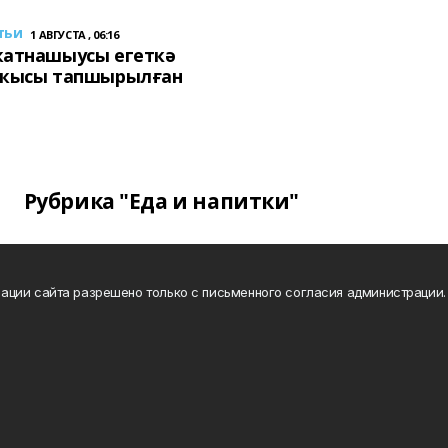
тьи
1 АВГУСТА , 06:16
ҡатнашыусы егеткә
сҡысы тапшырылған
Рубрика "Еда и напитки"
ации сайта разрешено только с письменного согласия администрации.