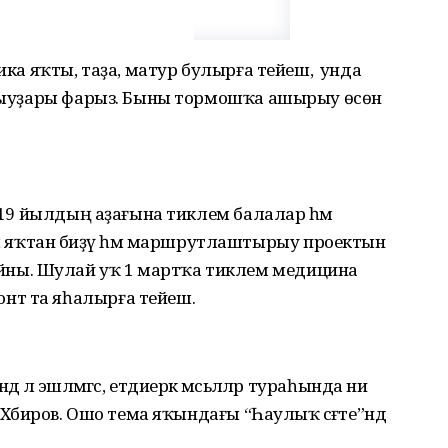
ика яҡты, таҙа, матур булырға тейеш, ә унда
 алыуҙары фарыз. Быны тормошҡа ашырыу өсөн
2019 йылдың аҙағына тиклем балалар һәм
яҡтан биҙәү һәм маршрутлаштырыу проектын
ны. Шулай уҡ 1 мартҡа тиклем медицина
нт та яһалырға тейеш.
дә лә эшләмәгәс, етдиерәк мәсьәләләр тураһында ни
 Хәбиров. Ошо тема яҡындағы “Һаулыҡ сәғәте”ндә