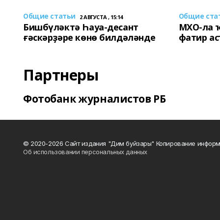
Общие статьи
Общие ста
2 АВГУСТА , 15:14
Бишбүләктә Һауа-десант
МХО-ла 
ғәскәрҙәре көнө билдәләнде
фатир а
Партнеры
Фотобанк журналистов РБ
© 2020-2026 Сайт издания "Дим буйзары" Копирование информ
Об использовании персональных данных