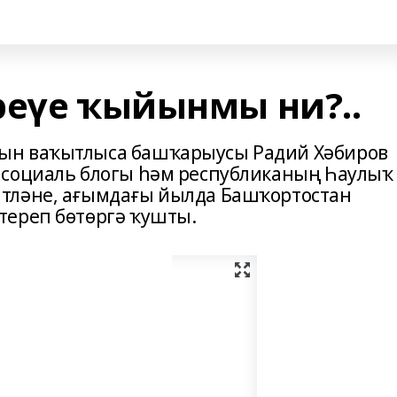
реүе ҡыйынмы ни?..
ын ваҡытлыса башҡарыусы Радий Хәбиров
 социаль блогы һәм республиканың Һаулыҡ
тләне, ағымдағы йылда Башҡортостан
тереп бөтөргә ҡушты.