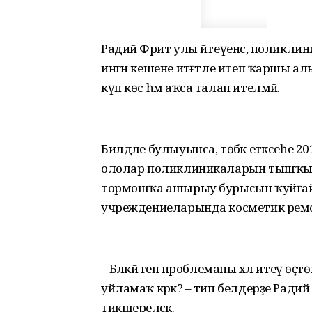
Радий Фәрит улы әйтеүенсә, поликлин
ингән кешене итәғәтле итеп ҡаршы
күп көс һәм аҡса талап ителмәй.
Билдәле булыуынса, төбәк етәксеһе 
ололар поликлиникаларын тышҡы 
тормошҡа ашырыу бурысын ҡуйғай
учреждениеларында косметик ремо
– Бәләкәй генә проблеманы хәл итеү өҫтөн
уйламаҡ кәрәк? – тип белдерҙе Радий
тикшереләсәк.