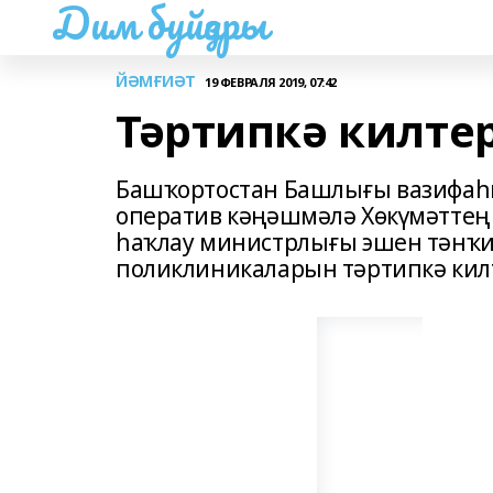
Дим буйҙары
ЙӘМҒИӘТ
19 ФЕВРАЛЯ 2019, 07:42
Тәртипкә килте
Башҡортостан Башлығы вазифаһ
оператив кәңәшмәлә Хөкүмәттең
һаҡлау министрлығы эшен тәнҡи
поликлиникаларын тәртипкә кил