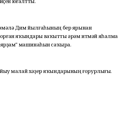
 иҫен юғалтты.
әмәлә Дим йылғаһының бер ярынан
п торған яҡындары ваҡытты әрәм итмәй яһалма
 ярҙам" машинаһын саҡыра.
йыу малай хәҙер яҡындарының ғорурлығы.