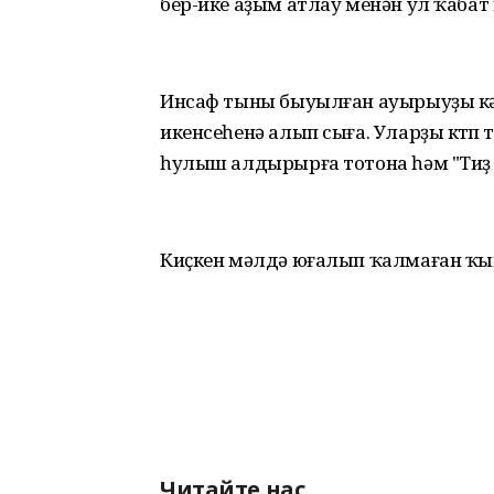
бер-ике аҙым атлау менән ул ҡабат
Инсаф тыны быуылған ауырыуҙы к
икенсеһенә алып сыға. Уларҙы көтө
һулыш алдырырға тотона һәм "Тиҙ
Киҫкен мәлдә юғалып ҡалмаған ҡы
Читайте нас