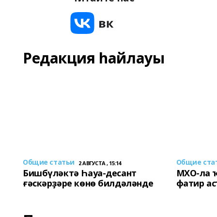
Редакция һайлауы
Общие статьи
Общие ста
2 АВГУСТА , 15:14
Бишбүләктә Һауа-десант
МХО-ла 
ғәскәрҙәре көнө билдәләнде
фатир а