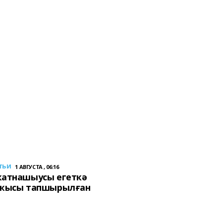
тьи
1 АВГУСТА , 06:16
ҡатнашыусы егеткә
сҡысы тапшырылған