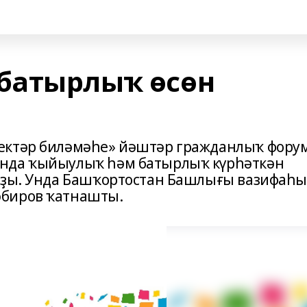
батырлыҡ өсөн
ектәр биләмәһе» йәштәр гражданлыҡ фору
анда ҡыйыулыҡ һәм батырлыҡ күрһәткән
уҙҙы. Унда Башҡортостан Башлығы вазифаһ
әбиров ҡатнашты.