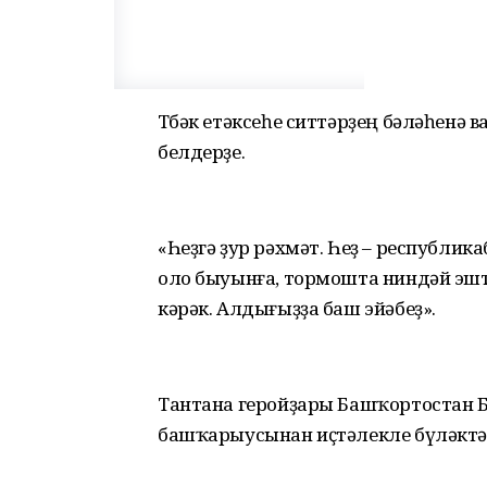
Төбәк етәксеһе ситтәрҙең бәләһенә 
белдерҙе.
«Һеҙгә ҙур рәхмәт. Һеҙ – республика
оло быуынға, тормошта ниндәй эшт
кәрәк. Алдығыҙҙа баш эйәбеҙ».
Тантана геройҙары Башҡортостан
башҡарыусынан иҫтәлекле бүләктә