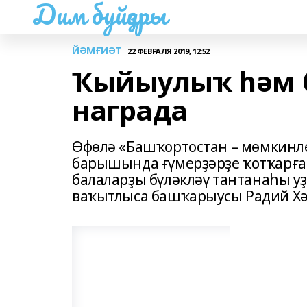
Дим буйҙары
ЙӘМҒИӘТ
22 ФЕВРАЛЯ 2019, 12:52
Ҡыйыулыҡ һәм 
награда
Өфөлә «Башҡортостан – мөмкинл
барышында ғүмерҙәрҙе ҡотҡарғ
балаларҙы бүләкләү тантанаһы 
ваҡытлыса башҡарыусы Радий Х