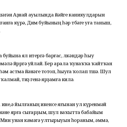
шәгән Аҙнай ауылында йәйге каникулдарын
ғанға күрә, Дим буйының һәр төбәге уға таныш,
.
 буйына ял итергә барғас, өлкәндәр һыу
әмәлә йөрөргә уйлай. Бер арала ҡунаҡҡа ҡайтҡан
һәм астма өйәнәге тотоп, һыуға ҡолап төшә. Шул
 ҡалмай, тиҙ генә ярҙамға килә.
ине,ә йылғаның икенсе яғынан ул күренмәй
әмәне ярға сығарҙым, шул ваҡытта бабайым
. Мин унан кәмәгә ултырыуын һораным, әммә,