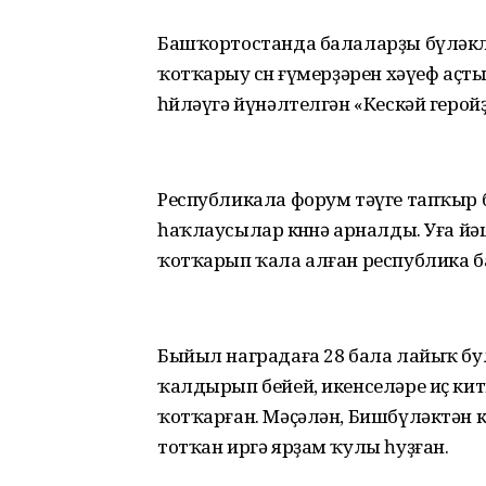
Башҡортостанда балаларҙы бүләкл
ҡотҡарыу өсөн ғүмерҙәрен хәүеф аҫ
һөйләүгә йүнәлтелгән «Кескәй гер
Республикала форум тәүге тапҡыр
һаҡлаусылар көнөнә арналды. Уға й
ҡотҡарып ҡала алған республика 
Быйыл наградаға 28 бала лайыҡ б
ҡалдырып бейей, икенселәре иҫ китке
ҡотҡарған. Мәҫәлән, Бишбүләктән к
тотҡан иргә ярҙам ҡулы һуҙған.