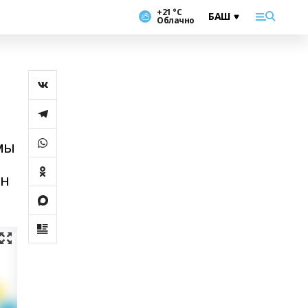
+21 °С
Облачно
мы
ын