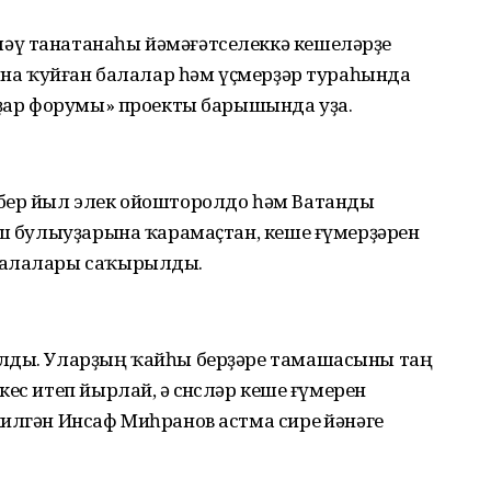
әү танатанаһы йәмәғәтселеккә кешеләрҙе
тына ҡуйған балалар һәм үҫмерҙәр тураһында
ойҙар форумы» проекты барышында уҙа.
 бер йыл элек ойошторолдо һәм Ватанды
әш булыуҙарына ҡарамаҫтан, кеше ғүмерҙәрен
балалары саҡырылды.
улды. Уларҙың ҡайһы берҙәре тамашасыны таң
с итеп йырлай, ә өсөнсөләр кеше ғүмерен
илгән Инсаф Миһранов астма сире өйәнәге