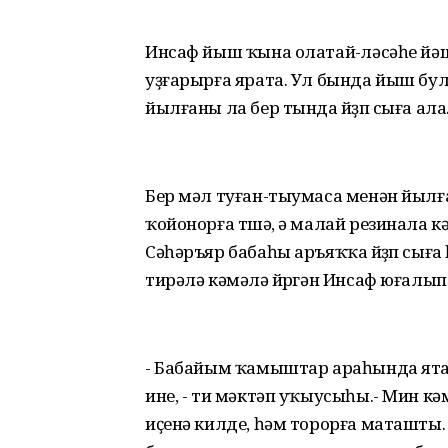
Инсаф йыш ҡына олатай-өләсәһе йә
уҙғарырға ярата. Ул бында йыш бул
йылғаны ла бер тында йөҙөп сыға ала
Бер мәл туған-тыумаса менән йылға
ҡойонорға төшә, ә малай резинала к
Сәһәръяр бабаһы аръяҡҡа йөҙөп сыға 
тирәлә кәмәлә йөрөгән Инсаф юғалып
- Бабайым ҡамыштар араһында ята 
ине, - ти мәктәп уҡыусыһы.- Мин к
иҫенә килде, һәм торорға маташты