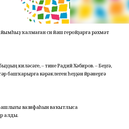
вайымһыҙ ҡалмаған өсөн йәш геройҙарға рәхмәт
быҙҙың киләсәге, – тине Радий Хәбиров. – Беҙгә,
әр башҡарырға кәрәклеген һеҙҙән өйрәнергә
 Башлығы вазифаһын ваҡытлыса
р алды.