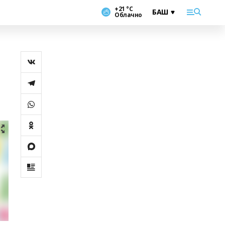
+21 °С
Облачно