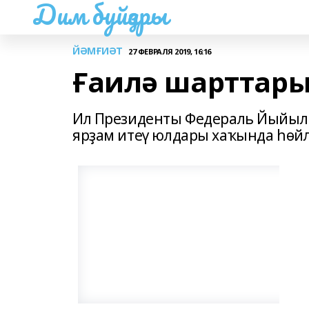
Дим буйҙары
ЙӘМҒИӘТ
27 ФЕВРАЛЯ 2019, 16:16
Ғаилә шарттар
Ил Президенты Федераль Йыйыл
ярҙам итеү юлдары хаҡында һөй