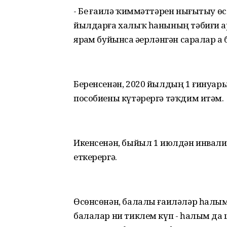
- Беҙ ғаилә ҡиммәттәрен ны­ғытыу өсө
йылдарға халыҡ һанының тәбиғи ар
ярҙам буйынса әҙерләнгән саралар ҙа 
Беренсенән, 2020 йылдың 1 ғинуары
пособиены күтәрергә тәҡдим итәм.
Икенсенән, быйыл 1 июлдән инвалид
еткерергә.
Өсөнсөнән, балалы ғаиләләр һалымд
балалар ни тиклем күп - һалым да ш