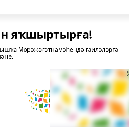
ын яҡшыртырға!
ышҡа Мөрәжәғәтнамәһендә ғаиләләргә
ләне.