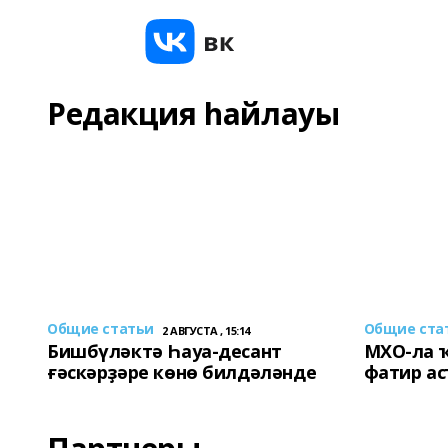
Редакция һайлауы
Общие статьи
Общие ста
2 АВГУСТА , 15:14
Бишбүләктә Һауа-десант
МХО-ла 
ғәскәрҙәре көнө билдәләнде
фатир а