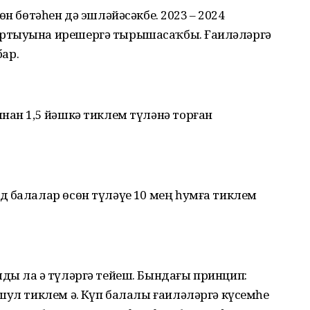
н бөтәһен дә эш­ләйәсәкбеҙ. 2023 – 2024
тыуына ирешергә тырыша­саҡбыҙ. Ғаилә­ләргә
бар.
нан 1,5 йәшкә тиклем түләнә торған
 балалар өсөн түләүҙе 10 мең һумға тиклем
ы ла әҙ түләргә тейеш. Бындағы принцип:
ул тиклем әҙ. Күп балалы ғаиләләргә күсемһеҙ