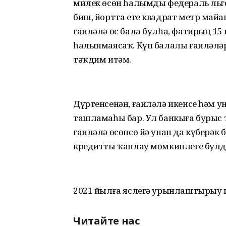
милек өсөн һалымды федераль льгот
биш, йортта ете квадрат метр майҙа
ғаиләлә өс бала булһа, фатирҙың 15
һалынмаясаҡ. Күп балалы ғаиләләр
тәҡдим итәм.
Дүртенсенән, ғаиләлә икенсе һәм у
ташламаһы бар. Ул банкыға бурыс 
ғаиләлә өсөнсө йә унан да күберәк 
кредитты ҡаплау мөмкинлеге булд
2021 йылға яслегә урынлаштырыу п
Читайте нас