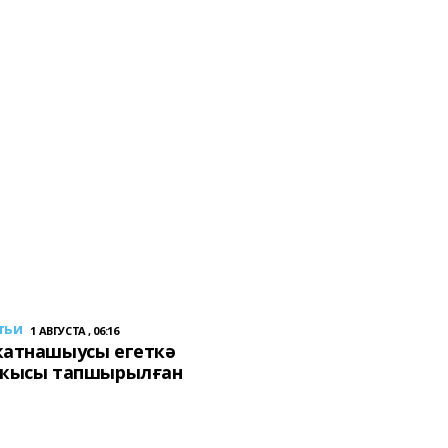
тьи
1 АВГУСТА , 06:16
ҡатнашыусы егеткә
сҡысы тапшырылған