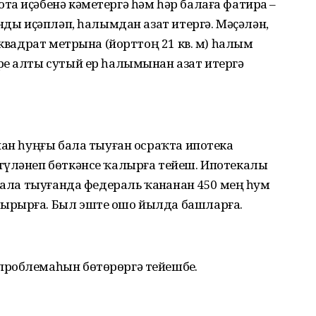
а иҫәбенә кәметергә һәм һәр балаға фатирҙа –
нды иҫәпләп, һалымдан азат итергә. Мәҫәлән,
 квадрат метрына (йорттоң 21 кв. м) һалым
ҙе алты сутый ер һалымынан азат итергә
нан һуңғы бала тыуған осраҡта ипотека
түләнеп бөткәнсе ҡалырға тейеш. Ипотекалы
бала тыуғанда федераль ҡаҙнанан 450 мең һум
ырырға. Был эште ошо йылда башларға.
роблемаһын бөтөрөргә тейешбеҙ.