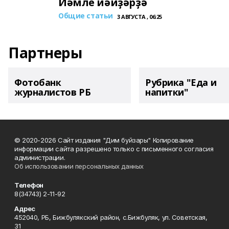
Йәмле йәйҙәрҙә
Общие статьи
3 АВГУСТА , 06:25
Партнеры
Фотобанк
Рубрика "Еда и
журналистов РБ
напитки"
© 2020-2026 Сайт издания "Дим буйзары" Копирование
информации сайта разрешено только с письменного согласия
администрации.
Об использовании персональных данных
Телефон
8(34743) 2-11-92
Адрес
452040, РБ, Бижбулякский район, с.Бижбуляк, ул. Советская,
31