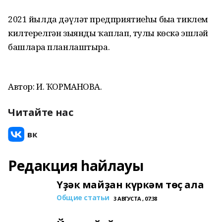
2021 йылда дәүләт предприятиеһы быға тиклем
килтерелгән зыянды ҡаплап, тулы көскә эшләй
башларға планлаштыра.
Автор: И. ҠОРМАНОВА.
Читайте нас
Редакция һайлауы
Үҙәк майҙан күркәм төҫ ала
Общие статьи
3 АВГУСТА , 07:38