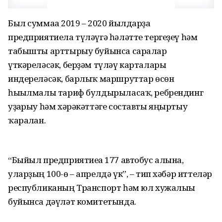
Был суммаға 2019 – 2020 йылдарҙа
предприятиела түләүгә һәләтте тергеҙеү һәм
табышты арттырыу буйынса саралар
үткәреләсәк, берҙәм түләү карталары
индереләсәк, барлыҡ маршруттар өсөн
һығылмалы тариф булдырыласаҡ, ребрендинг
уҙғарыу һәм хәрәкәттәге составты яңыртыу
ҡаралған.
“Быйыл предприятиеға 177 автобус алына,
уларҙың 100-ө – апрелдә үк”, – тип хәбәр иттеләр
республиканың Транспорт һәм юл хужалығы
буйынса дәүләт комитетында.