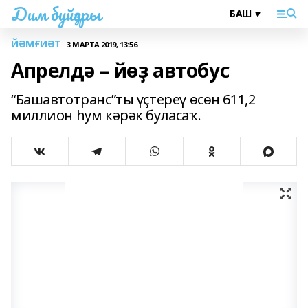
Дим буйҙары
ЙӘМҒИӘТ
3 МАРТА 2019, 13:56
Апрелдә – йөҙ автобус
“Башавтотранс”ты үҫтереү өсөн 611,2
миллион һум кәрәк буласаҡ.