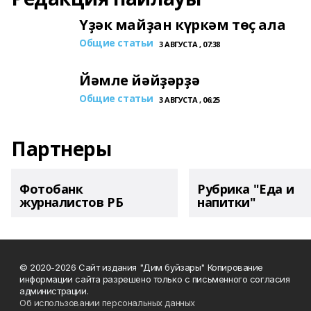
Үҙәк майҙан күркәм төҫ ала
Общие статьи
3 АВГУСТА , 07:38
Йәмле йәйҙәрҙә
Общие статьи
3 АВГУСТА , 06:25
Партнеры
Фотобанк
Рубрика "Еда и
журналистов РБ
напитки"
© 2020-2026 Сайт издания "Дим буйзары" Копирование
информации сайта разрешено только с письменного согласия
администрации.
Об использовании персональных данных