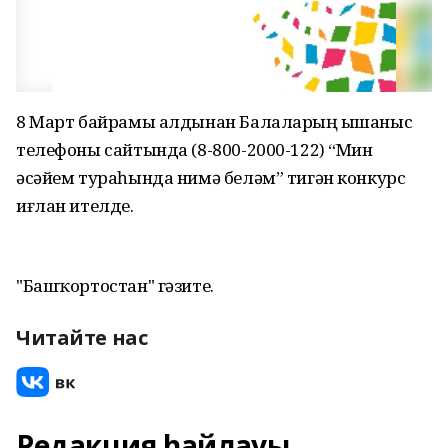
8 Март байрамы алдынан Балаларҙың ышаныс
телефоны сайтында (8-800-2000-122) “Мин
әсәйем тураһында нимә беләм” тигән конкурс
иғлан ителде.
"Башҡортостан" гәзите.
Читайте нас
Редакция һайлауы