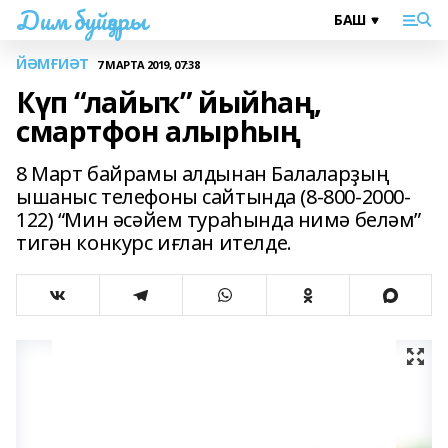
Дим буйҙары
ЙӘМҒИӘТ
7 МАРТА 2019, 07:38
Күп “лайыҡ” йыйһаң,
смартфон алырһың
8 Март байрамы алдынан Балаларҙың
ышаныс телефоны сайтында (8-800-2000-
122) “Мин әсәйем тураһында нимә беләм”
тигән конкурс иғлан ителде.