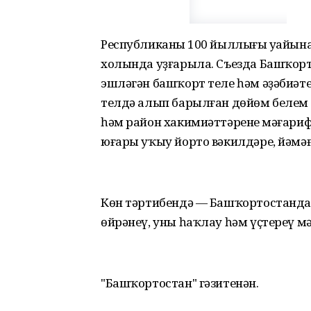
Республиканың 100 йыллығы уңайына
холында уҙғарыла. Съезда Башҡорт
эшләгән башҡорт теле һәм әҙәбиәт
телдә алып барылған дөйөм белем
һәм район хакимиәттәренең мәғари
юғары уҡыу йорто вәкилдәре, йәмә
Көн тәртибендә — Башҡортостанда,
өйрәнеү, уны һаҡлау һәм үҫтереү м
"Башҡортостан" гәзитенән.