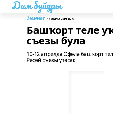
Дим буйҙары
ЙӘМҒИӘТ
12 МАРТА 2019, 06:23
Башҡорт теле 
съезы була
10-12 апрелдә Өфөлә башҡорт те
Рәсәй съезы үтәсәк.