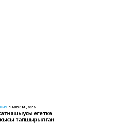
тьи
1 АВГУСТА , 06:16
ҡатнашыусы егеткә
сҡысы тапшырылған