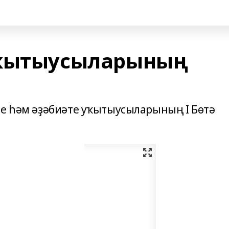
уҡытыусыларының
ле һәм әҙәбиәте уҡытыусыларының I Бөтә