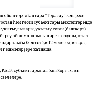
н ойошторолған сара “Торатау” конгресс-
остан һәм Рәсәй субъекттары мәктәптәрендә
е уҡытыусылары, уҡытыу туған (башҡорт)
 биреү ойошмаларының директорҙары, ҡала
ф идаралығы белгестәре һәм методистары,
ғәт эшмәкәрҙәре ҡатнаша.
 Рәсәй субъекттарында башҡорт телен
әсьәләләре.