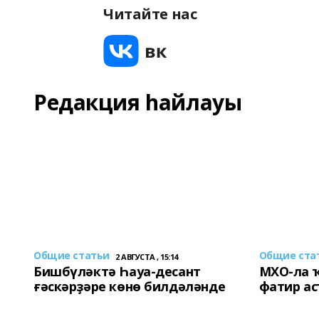
Читайте нас
Редакция һайлауы
Общие статьи
Общие ста
2 АВГУСТА , 15:14
Бишбүләктә Һауа-десант
МХО-ла 
ғәскәрҙәре көнө билдәләнде
фатир а