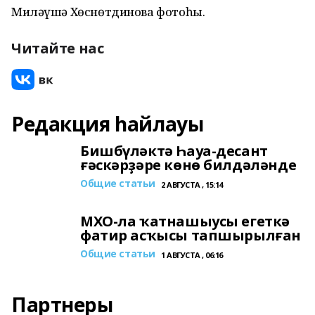
Миләүшә Хөснөтдинова фотоһы.
Читайте нас
Редакция һайлауы
Бишбүләктә Һауа-десант
ғәскәрҙәре көнө билдәләнде
Общие статьи
2 АВГУСТА , 15:14
МХО-ла ҡатнашыусы егеткә
фатир асҡысы тапшырылған
Общие статьи
1 АВГУСТА , 06:16
Партнеры