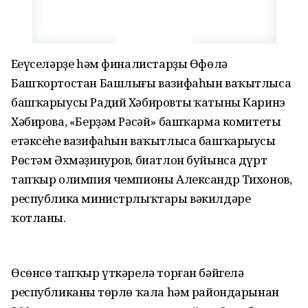
Еңеүселәрҙе hәм финалистарҙы Өфөлә
Башҡортостан Башлығы вазифаһын ваҡытлыса
башҡарыусы Радий Хәбировтың ҡатыны Каринэ
Хәбирова, «Берҙәм Рәсәй» башҡарма комитеты
етәксеһе вазифаһын ваҡытлыса башҡарыусы
Рөстәм Әхмәҙинуров, биатлон буйынса дүрт
тапҡыр олимпия чемпионы Александр Тихонов,
республика министрлыҡтары вәкилдәре
ҡотланы.
Өсөнсө тапҡыр үткәрелә торған бәйгелә
республиканың төрлө ҡала hәм райондарынан