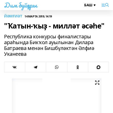
Дим буйҙары
ЙӘМҒИӘТ
14 МАРТА 2019, 14:19
"Ҡатын-ҡыҙ - милләт әсәһе"
Республика конкурсы финалистары
араһында Бикҡол ауылынан Дилара
Батраева менән Бишбүләктән Әлфиә
Уканеева