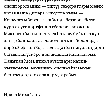
ойошторолғайны, — тип үҙ тәьҫораттары менән
уртаҡлаша Дилара Миңнулла ҡыҙы. —
Конкурстың беренсе этабында беҙҙең эшебеҙҙе
күрһәтеүсе портфолио ебәрергә кәрәк ине.
Мәктәптә башҡорт телен һаҡлау буйынса күп
эштәр башҡарыла: дәрестән тыш, йолаларҙы
өйрәнәбеҙ, башҡорт телендә гәзит-журналдарга
бағышлап үткәрелгән акцияла ҡатнашабыҙ,
Ҡаныҡай hәм Биҡҡол ауылдары ҡатын-
ҡыҙҙарының "Ағинәйҙәр" ойошмаһы менән
берлектә төрлө саралар уҙғарабыҙ.
Ирина Михайлова.