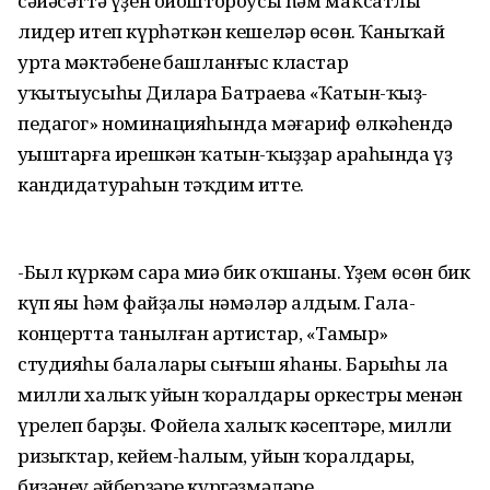
сәйәсәттә үҙен ойоштороусы hәм маҡсатлы
лидер итеп күрһәткән кешеләр өсөн. Ҡаныҡай
урта мәктәбенең башланғыс кластар
уҡытыусыһы Дилара Батраева «Ҡатын-ҡыҙ-
педагог» номинацияһында мәғариф өлкәһендә
уңыштарға ирешкән ҡатын-ҡыҙҙар араһында үҙ
кандидатураһын тәҡдим итте.
-Был күркәм сара миңә бик оҡшаны. Yҙем өсөн бик
күп яңы hәм файҙалы нәмәләр алдым. Гала-
концертта танылған артистар, «Тамыр»
студияһы балалары сығыш яһаны. Барыһы ла
милли халыҡ уйын ҡоралдары оркестры менән
үрелеп барҙы. Фойела халыҡ кәсептәре, милли
ризыҡтар, кейем-һалым, уйын ҡоралдары,
биҙәнеү әйберҙәре күргәҙмәләре