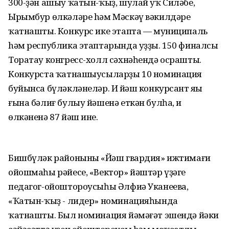
300-ҙән ашыу ҡатын-ҡыҙ, шулай уҡ Силәбе,
Ырымбур өлкәләре hәм Мәскәү вәкилдәре
ҡатнашты. Конкурс ике этапта — муниципаль
hәм республика этаптарында уҙҙы. 150 финалсы
Торатау конгресс-холл сәхнәһендә осрашты.
Конкурста ҡатнашыусыларҙы 10 номинация
буйынса бүләкләнеләр. Иң йәш конкурсант яңы
ғына бәлиғ булыу йәшенә еткән булһа, иң
өлкәненә 87 йәш ине.
Бишбүләк районының «Йәш гвардия» ижтимағи
ойошмаһы рәйесе, «Вектор» йәштәр үҙәге
педагог-ойоштороусыһы Әлфиә Уканеева,
«Ҡатын-ҡыҙ - лидер» номинацияһында
ҡатнашты. Был номинация йәмәғәт эшендә йәки