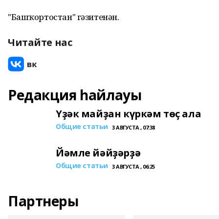
"Башҡортостан" гәзитенән.
Читайте нас
Редакция һайлауы
Үҙәк майҙан күркәм төҫ ала
Общие статьи
3 АВГУСТА , 07:38
Йәмле йәйҙәрҙә
Общие статьи
3 АВГУСТА , 06:25
Партнеры