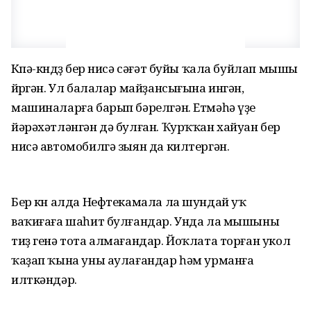
Көпә-көндөҙ бер нисә сәғәт буйы ҡала буйлап мышы
йөрөгән. Ул балалар майҙансығына ингән,
машиналарға барып бәрелгән. Етмәһә үҙе
йәрәхәтләнгән дә булған. Ҡурҡҡан хайуан бер
нисә автомобилгә зыян да килтергән.
Бер көн алда Нефтекамала ла шундай уҡ
ваҡиғаға шаһит булғандар. Унда ла мышыны
тиҙ генә тота алмағандар. Йоҡлата торған укол
ҡаҙап ҡына уны аулағандар һәм урманға
илткәндәр.