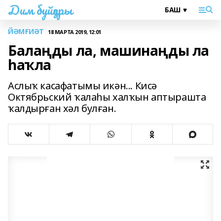
Дим буйҙары
ЙӘМҒИӘТ
18 МАРТА 2019, 12:01
Балаңды ла, машинаңды ла
һаҡла
Аслыҡ касафатымы икән... Кисә
Октябрьский ҡалаһы халҡын аптырашта
ҡалдырған хәл булған.