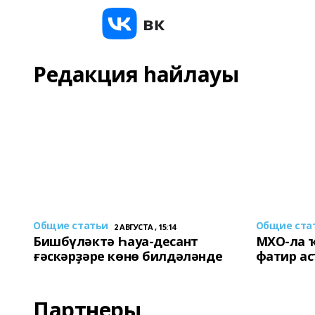
Редакция һайлауы
Общие статьи
Общие ста
2 АВГУСТА , 15:14
Бишбүләктә Һауа-десант
МХО-ла 
ғәскәрҙәре көнө билдәләнде
фатир а
Партнеры