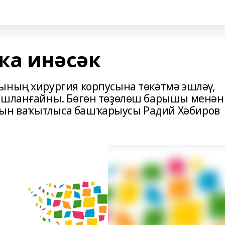
ҡа инәсәк
ының хирургия корпусына төкәтмә эшләү,
башланғайны. Бөгөн төҙөлөш барышы менән
ын ваҡытлыса башҡарыусы Радий Хәбиров