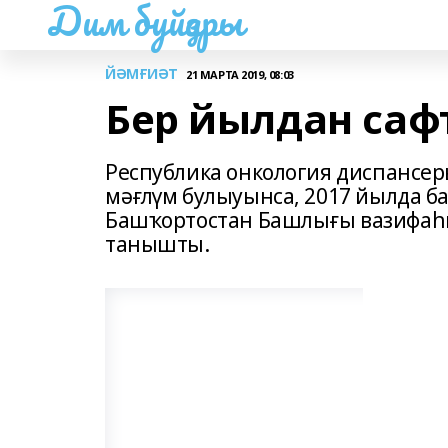
Дим буйҙары
ЙӘМҒИӘТ
21 МАРТА 2019, 08:03
Бер йылдан саф
Республика онкология диспансер
мәғлүм булыуынса, 2017 йылда 
Башҡортостан Башлығы вазифаһ
танышты.