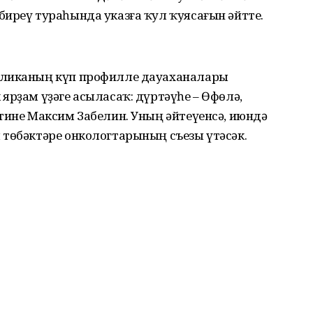
биреү тураһында указға ҡул ҡуясағын әйтте.
бликаның күп профилле дауаханалары
ярҙам үҙәге асыласаҡ: дүртәүһе – Өфөлә,
тине Максим Забелин. Уның әйтеүенсә, июндә
 төбәктәре онкологтарының съезы үтәсәк.