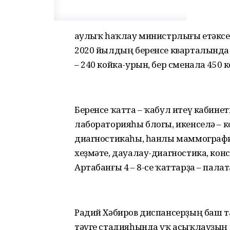
Һаулыҡ һаҡлау министрлығы етәксе
2020 йылдың беренсе кварталында
– 240 койка-урын, бер сменала 450
Беренсе ҡатта – ҡабул итеү кабинет
лабораторияһы блогы, икенселә – 
диагностикаһы, һанлы маммографи
хеҙмәте, дауалау-диагностика, кон
Артабанғы 4 – 8-се ҡаттарҙа – палат
Радий Хәбиров диспансерҙың баш т
тәүге стадияһында уҡ асыҡлауҙың