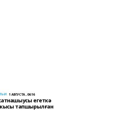
тьи
1 АВГУСТА , 06:16
ҡатнашыусы егеткә
сҡысы тапшырылған