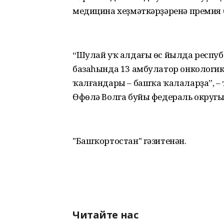
медицина хеҙмәткәрҙәренә премия 
“Шулай уҡ алдағы өс йылда респу
базаһында 13 амбулатор онкологик 
ҡалғандары – башҡа ҡалаларҙа”, – 
Өфөлә Волга буйы федераль округы
"Башҡортостан" гәзитенән.
Читайте нас