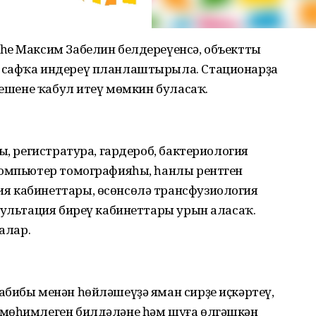
һе Максим Забелин белдереүенсә, объектты
 сафҡа индереү планлаштырыла. Стационарҙа
 кешене ҡабул итеү мөмкин буласаҡ.
ы, регистратура, гардероб, бактериология
компьютер томографияһы, һанлы рентген
я кабинеттары, өсөнсөлә трансфузиология
сультация биреү кабинеттары урын аласаҡ.
алар.
абибы менән һөйләшеүҙә яман сирҙе иҫкәртеү,
 мөһимлеген билдәләне һәм шуға өлгәшкән